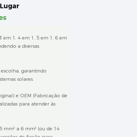
Lugar
es
 3 em 1, 4 em 1, 5 em 1, 6 em
dendo a diversas
 escolha, garantindo
stemas solares.
ginal) e OEM (Fabricação de
lizadas para atender às
2,5 mm² a 6 mm² (ou de 14
urações de fiação para