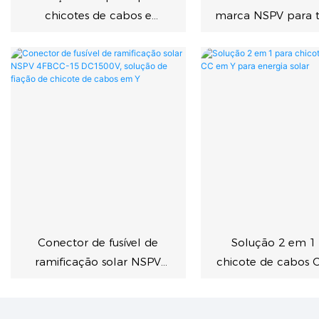
chicotes de cabos e
marca NSPV para t
conectores solares NSPV
de anel O - sol
em formato Y.
fotovoltaic
Conector de fusível de
Solução 2 em 1
ramificação solar NSPV
chicote de cabos 
4FBCC-15 DC1500V, solução
para energia s
de fiação de chicote de