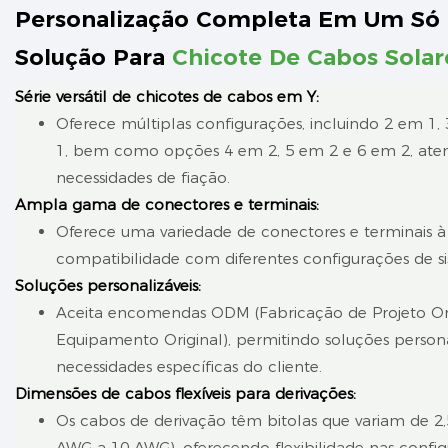
cabos em Y
Personalização Completa Em Um Só 
Solução Para
Chicote De Cabos Solar
Série versátil de chicotes de cabos em Y:
Oferece múltiplas configurações, incluindo 2 em 1,
1, bem como opções 4 em 2, 5 em 2 e 6 em 2, aten
necessidades de fiação.
Ampla gama de conectores e terminais:
Oferece uma variedade de conectores e terminais à
compatibilidade com diferentes configurações de si
Soluções personalizáveis:
Aceita encomendas ODM (Fabricação de Projeto Ori
Equipamento Original), permitindo soluções persona
necessidades específicas do cliente.
Dimensões de cabos flexíveis para derivações:
Os cabos de derivação têm bitolas que variam de 
AWG a 10 AWG), oferecendo flexibilidade nas config