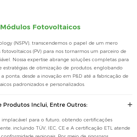
 Módulos Fotovoltaicos
logy (NSPV), transcendemos o papel de um mero
 fotovoltaicos (PV) para nos tornarmos um parceiro de
ável.
Nossa expertise abrange soluções completas para
 e estratégias de otimização de produtos, englobando
a ponta, desde a inovação em P&D até a fabricação de
icos padronizados e personalizados.
 Produtos Inclui, Entre Outros:
mplacável para o futuro, obtendo certificações
nte, incluindo TÜV, IEC, CE
e
A certificação ETL atende
de conformidade regionais. Por meio de rigorosos