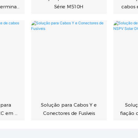
erminal
Série M510H
cabos 
ução
M610H 
a
 para
Solução para Cabos Y e
Soluç
CC em Y
Conectores de Fusíveis
fiação 
olar
DC Y