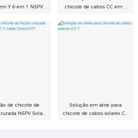
em Y 6 em 1 NSPV
chicote de cabos CC em Y
para energia solar
para energia solar
ão de chicote de
Solução em série para
cruzada NSPV Solar
chicote de cabos solares CC
 cable Cross310T
T