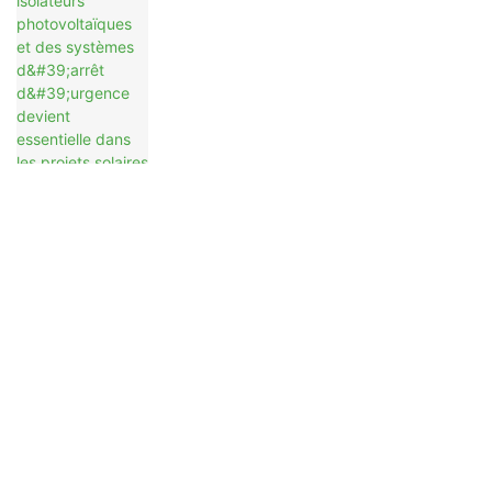
Rôle Essentiel Des Verrous MCB Dans
La Maintenance Des Boîtes De
Jonction Et De Distribution Solaires
En Quoi Les Connecteurs De Fusibles
Pour Panneaux Photovoltaïques
Diffèrent-Ils Des Porte-Fusibles ?