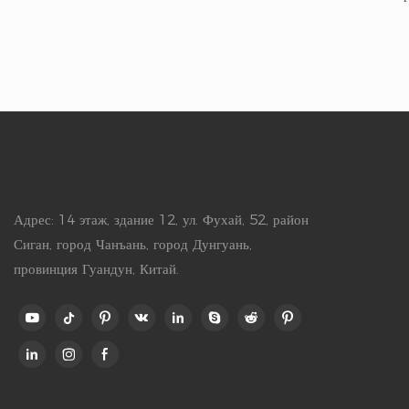
Адрес: 14 этаж, здание 12, ул. Фухай, 52, район
Сиган, город Чанъань, город Дунгуань,
провинция Гуандун, Китай.