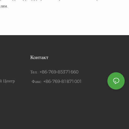
лям.
Контакт
Тел.: +86-769-85371660
й Центр
Факс: +86-769-81871001