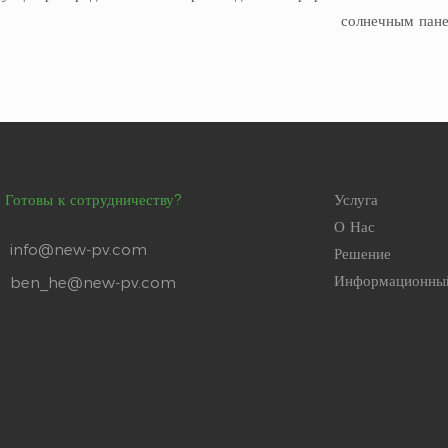
солнечным пане
Готовы к сотрудничеству?
Услуга
О Нас
info@new-pv.com
Решение
Информационны
ben_he@new-pv.com