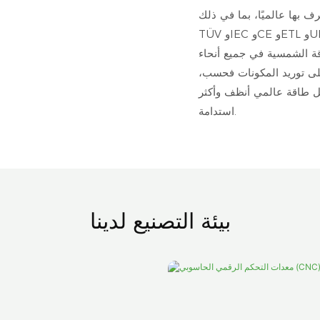
بها عالميًا، بما في ذلك
TÜV وIEC وCE وETL وUL، لتلبية متطلبات الامتثال الإقليمية المتنوعة. ومن خلال بروتوكولات
قة الشمسية في جميع أنحاء
 على توريد المكونات فحسب،
ل طاقة عالمي أنظف وأكثر
استدامة.
بيئة التصنيع لدينا