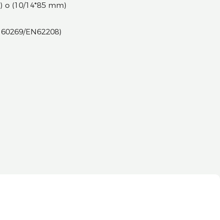
) o (10/14*85 mm)
EN60269/EN62208)