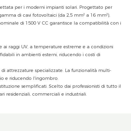
ettata per i moderni impianti solari. Progettato per
gamma di cavi fotovoltaici (da 2,5 mm² a 16 mm²),
e nominale di 1500 V CC garantisce la compatibilità con i
one ai raggi UV, a temperature estreme e a condizioni
abili in ambienti esterni, riducendo i costi di
 di attrezzature specializzate. La funzionalità multi-
zio e riducendo l'ingombro.
uzione semplificati. Scelto dai professionisti di tutto il
residenziali, commerciali e industriali.