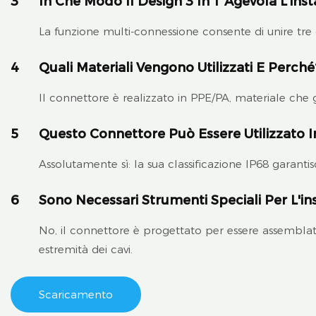
3
In Che Modo Il Design 3 In 1 Agevola L'inst
La funzione multi-connessione consente di unire tre c
4
Quali Materiali Vengono Utilizzati E Perché
Il connettore è realizzato in PPE/PA, materiale che 
5
Questo Connettore Può Essere Utilizzato 
Assolutamente sì: la sua classificazione IP68 garant
6
Sono Necessari Strumenti Speciali Per L'in
No, il connettore è progettato per essere assemblato
estremità dei cavi.
Scaricamento