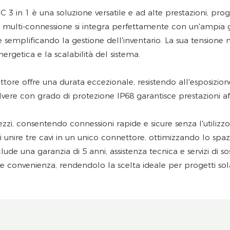
 3 in 1 è una soluzione versatile e ad alte prestazioni, prog
e multi-connessione si integra perfettamente con un'ampia 
i e semplificando la gestione dell'inventario. La sua tension
nergetica e la scalabilità del sistema.
ettore offre una durata eccezionale, resistendo all'esposizi
re con grado di protezione IP68 garantisce prestazioni affid
ezzi, consentendo connessioni rapide e sicure senza l'utilizzo
unire tre cavi in ​​un unico connettore, ottimizzando lo spa
una garanzia di 5 anni, assistenza tecnica e servizi di sostit
onvenienza, rendendolo la scelta ideale per progetti solari 