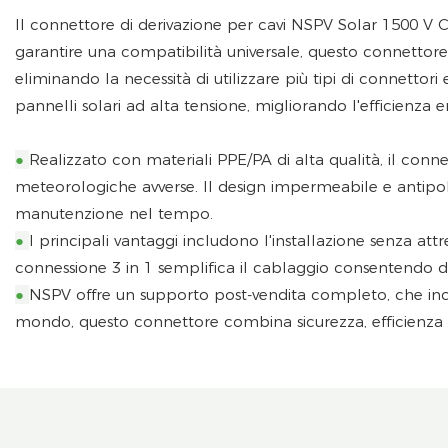
Il connettore di derivazione per cavi NSPV Solar 1500 V CC
garantire una compatibilità universale, questo connettor
eliminando la necessità di utilizzare più tipi di connettor
pannelli solari ad alta tensione, migliorando l'efficienza e
●
Realizzato con materiali PPE/PA di alta qualità, il conn
meteorologiche avverse. Il design impermeabile e antipolve
manutenzione nel tempo.
●
I principali vantaggi includono l'installazione senza attr
connessione 3 in 1 semplifica il cablaggio consentendo di 
●
NSPV offre un supporto post-vendita completo, che include 
mondo, questo connettore combina sicurezza, efficienza e c