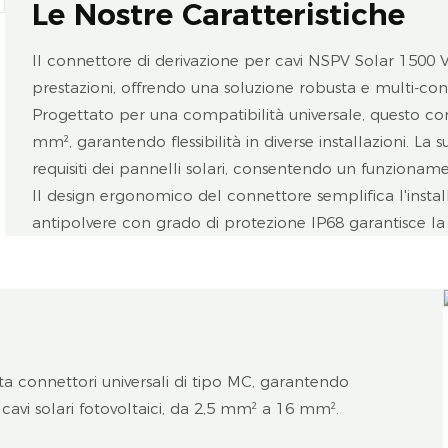
Le Nostre Caratteristiche
Il connettore di derivazione per cavi NSPV Solar 1500 V 
prestazioni, offrendo una soluzione robusta e multi-conn
Progettato per una compatibilità universale, questo co
mm², garantendo flessibilità in diverse installazioni. L
requisiti dei pannelli solari, consentendo un funzioname
Il design ergonomico del connettore semplifica l'insta
antipolvere con grado di protezione IP68 garantisce la du
a connettori universali di tipo MC, garantendo
avi solari fotovoltaici, da 2,5 mm² a 16 mm².