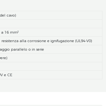
del cavo)
m² a 16 mm²
, resistenza alla corrosione e ignifugazione (UL94-V0)
ggio parallelo o in serie
vere)
ÜV e CE