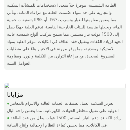
الطاقة الشمسية، موفرةً حلاً متعدد الاستخدامات للمنشآت السكنية
والتجارية على حد سواء. صُممت العلبة مع مراعاة المتانة، وتأتي
بتصنيفات حماية IP65 أو IP67، مما يضمن مقاومتها للغبار وتسرب
الماء، ويجعلها مناسبة للبيئات الخارجية القاسية. تدعم العلبة جهدًا يصل
إلى 1500 فولت تيار مستمر، مما يسمح بتركيب ألواح شمسية عالية
الجهد لزيادة الكفاءة وتقليل فقد الطاقة في الكابلات. تتوفر العلبة بمواد
بلاستيكية ومعدنية، مما يوفر مرونة في الاختيار بناءً على متطلبات
المشروع المحددة، مع مراعاة التوازن بين التكلفة والوزن ومقاومة
العوامل البيئية.
مزايانا
تعزيز السلامة: تعمل تصنيفات الحماية العالية والالتزام بالمعايير
●
الدولية على تقليل مخاطر الحوادث الكهربائية، مما يضمن راحة البال.
زيادة الكفاءة: دعم التيار المستمر 1500 فولت يقلل من فقد الطاقة
●
في الكابلات، مما يحسن كفاءة النظام الإجمالية وإنتاج الطاقة.