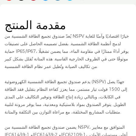
مقدمة المنتج
يُعدّ صندوق تجميع الطاقة الشمسية من NSPV خيارًا اقتصاديًا وآمنًا للغاية
لدمج أنظمة الطاقة الشمسية. بفضل تصميمه الحاصل على تصنيفات
حماية IP65/IP67، يوفر أداءً ممتازًا في مقاومة الماء، مما يضمن تشغيلًا
موثوقًا حتى في الظروف الخارجية القاسية. هذه المتانة تُقلل بشكل كبير
من تكاليف الصيانة وتُطيل عمر نظام الطاقة الشمسية.
يدعم صندوق تجميع الطاقة الشمسية الكهروضوئية (NSPV) جهدًا يصل
إلى 1500 فولت تيار مستمر، مما يعزز كفاءة النظام بتقليل فقد الطاقة
في الكابلات، وبالتالي زيادة إنتاج الطاقة وتوفير التكاليف على المدى
الطويل. يتوفر الصندوق بمواد بلاستيكية ومعدنية، مما يوفر مرونة لتلبية
متطلبات المشاريع المختلفة، مع مراعاة التوازن بين التكلفة والمتانة.
يضمن صندوق تجميع الطاقة الشمسية من NSPV، المتوافق مع معايير
IEC61439-1 وIEC61439-2 وIEC62109-1، أعلى مستويات الأمان،