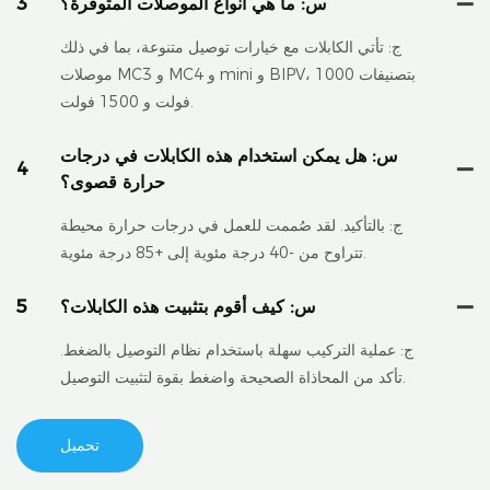
س: ما هي أنواع الموصلات المتوفرة؟
3
ج: تأتي الكابلات مع خيارات توصيل متنوعة، بما في ذلك
موصلات MC3 و MC4 و mini و BIPV، بتصنيفات 1000
فولت و 1500 فولت.
س: هل يمكن استخدام هذه الكابلات في درجات
4
حرارة قصوى؟
ج: بالتأكيد. لقد صُممت للعمل في درجات حرارة محيطة
تتراوح من -40 درجة مئوية إلى +85 درجة مئوية.
س: كيف أقوم بتثبيت هذه الكابلات؟
5
ج: عملية التركيب سهلة باستخدام نظام التوصيل بالضغط.
تأكد من المحاذاة الصحيحة واضغط بقوة لتثبيت التوصيل.
تحميل