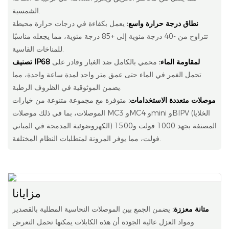
الشمسية.
نطاق درجة حرارة واسع:
يعمل بكفاءة في درجات حرارة محيطة
تتراوح من -40 درجة مئوية إلى +85 درجة مئوية، مما يجعله مناسبًا
للمناخات القاسية.
تصنيف IP68 لمقاومة الماء:
محمي بالكامل ضد الغبار وقادر على
تحمل الغمر في الماء حتى عمق متر واحد لمدة ساعة واحدة، مما
يضمن الموثوقية في الظروف الرطبة.
موصلات متعددة الاستخدامات:
متوفرة مع مجموعة متنوعة من خيارات
الموصلات، بما في ذلك موصلات MC3 وMC4 وmini وBIPV (الخلايا
الكهروضوئية المدمجة في المباني) المصنفة بجهد 1000 فولت و1500
فولت، مما يوفر المرونة لمتطلبات النظام المختلفة.
مزايانا
متانة معززة:
يضمن الجمع بين الموصلات النحاسية المطلية بالقصدير
ومواد العزل عالية الجودة أن هذه الكابلات يمكنها تحمل التعرض