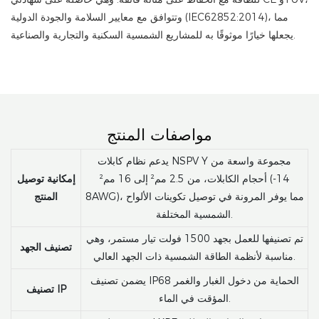
وتتوافق مع معايير السلامة والجودة الدولية (IEC62852:2014)، مما
يجعلها خيارًا موثوقًا به للمشاريع الشمسية السكنية والتجارية والصناعية.
مواصفات المنتج
يدعم نظام كابلات NSPV Y مجموعة واسعة من
أحجام الكابلات، من 2.5 مم² إلى 16 مم² (14-
إمكانية توصيل
8AWG)، مما يوفر المرونة في توصيل تكوينات الألواح
المنتج
الشمسية المختلفة.
تم تصنيفها للعمل بجهد 1500 فولت تيار مستمر، وهي
تصنيف الجهد
مناسبة لأنظمة الطاقة الشمسية ذات الجهد العالي.
يضمن تصنيف IP68 الحماية من دخول الغبار والغمر
تصنيف IP
المؤقت في الماء.