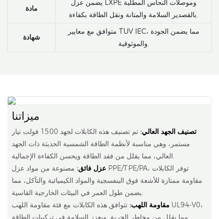
يضمن عزل LXPE وموصلات النحاس المطلية
مادة
بالقصدير السلامة والمتانة ونقل الطاقة بكفاءة.
متوافق مع معايير TUV IEC، مما يضمن الجودة
شهادة
والموثوقية.
ميزاتنا
تصنيف الجهد العالي:
تم تصنيف هذه الكابلات لجهد 1500 فولت تيار
مستمر، وهي مناسبة لأنظمة الطاقة الشمسية الحديثة ذات الجهد
العالي، مما يقلل من فقد الطاقة ويحسن الكفاءة الإجمالية.
عزل فائق:
مصنوعة من مواد عزل PPE/TPE/PA، توفر الكابلات
مقاومة ممتازة للأشعة فوق البنفسجية والمواد الكيميائية والتآكل، مما
يضمن طول العمر في البيئات الخارجية القاسية.
مقاومة اللهب:
تتوافق هذه الكابلات مع فئة مقاومة اللهب UL94-V0،
مما يقلل من مخاطر الحريق ويعزز السلامة في تركيبات الطاقة