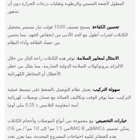
المطول لأشعة الشمس والرطوبة وتقلبات درجات الحرارة دون أن
تتدهور.
تحسين الكفاءة:
يسمح تصنيف 1500 فولت تيار مستمر بتشغيل
الكابلات لفترات أطول مع الحد الأدنى من انخفاض الجهد، مما يحسن
من حصاد الطاقة وأداء النظام.
الامتثال لمعايير السلامة:
توفر هذه الكابلات راحة البال من خلال
الالتزام ببروتوكولات السلامة الدولية الصارمة، مما يقلل من خطر
الأعطال أو المخاطر الكهربائية.
سهولة التركيب:
يعمل نظام التوصيل بالضغط على تبسيط عملية
التركيب، مما يوفر الوقت وتكاليف العمالة مع ضمان توصيلات كهربائية
آمنة (مقاومة التلامس ≤ 0.25 ملي أوم).
خيارات التخصيص:
مع مجموعة من أنواع الموصلات وأحجام الكابلات
(من 1.5 مم² إلى 10 مم² / من 16AWG إلى 8AWG)، يمكن تصميم
هذه الضفائر لتلبية احتياجات المشروع المحددة، مما يعزز تعدد