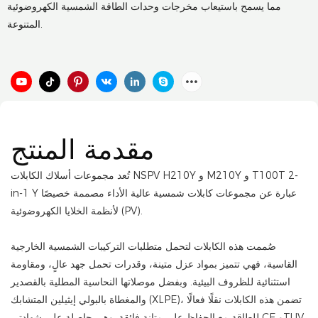
مما يسمح باستيعاب مخرجات وحدات الطاقة الشمسية الكهروضوئية
المتنوعة.
مقدمة المنتج
تُعد مجموعات أسلاك الكابلات NSPV H210Y و M210Y و T100T 2-
in-1 Y عبارة عن مجموعات كابلات شمسية عالية الأداء مصممة خصيصًا
لأنظمة الخلايا الكهروضوئية (PV).
صُممت هذه الكابلات لتحمل متطلبات التركيبات الشمسية الخارجية
القاسية، فهي تتميز بمواد عزل متينة، وقدرات تحمل جهد عالٍ، ومقاومة
استثنائية للظروف البيئية. وبفضل موصلاتها النحاسية المطلية بالقصدير
والمغطاة بالبولي إيثيلين المتشابك (XLPE)، تضمن هذه الكابلات نقلًا فعالًا
للطاقة مع الحفاظ على متانة فائقة. وهي حاصلة على شهادتي CE وTUV،