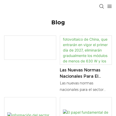
Blog
Las Nuevas Normas
Nacionales Para El
Sector Fotovoltaico De
Las nuevas normas
China, Que Entrarán En
nacionales para el sector
Vigor El Primer Día De
fotovoltaico de China, que
2027, Eliminarán
entrarán en vigor el primer
Gradualmente Los
día de 2027, eliminarán
Módulos De Menos De
gradualmente los módulos