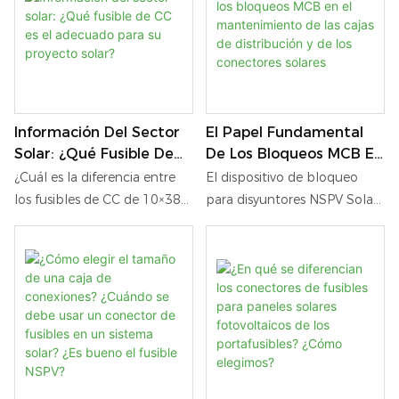
630 W Y Los Productos
de menos de 630 W y los
Convencionales De
productos convencionales de
Polisilicio.
polisilicio.
Información Del Sector
El Papel Fundamental
Solar: ¿Qué Fusible De
De Los Bloqueos MCB En
CC Es El Adecuado Para
El Mantenimiento De Las
¿Cuál es la diferencia entre
El dispositivo de bloqueo
Su Proyecto Solar?
Cajas De Distribución Y
los fusibles de CC de 10×38
para disyuntores NSPV Solar
De Los Conectores
mm, 10×85 mm, 14×85 mm
MCB Lockout es un
Solares
y 22×58 mm? Descubra
dispositivo de seguridad de
cómo los portafusibles
grado profesional diseñado
fotovoltaicos y los
específicamente para
conectores de fusibles Solar
disyuntores pequeños (MCB)
MC protegen los sistemas
utilizados en sistemas
fotovoltaicos, las cajas de
fotovoltaicos (PV) solares.
combinación, los inversores y
Diseñado por NewSun PV