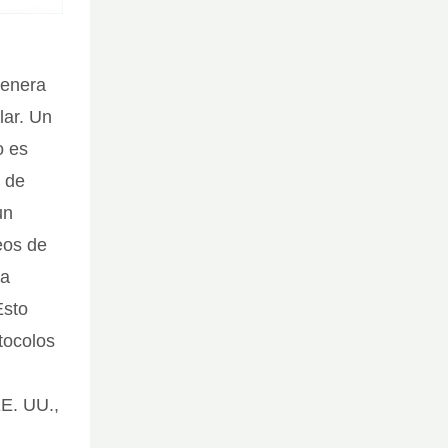
genera
lar. Un
o es
F de
un
eos de
la
Esto
tocolos
EE. UU.,