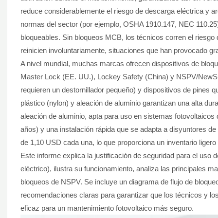
reduce considerablemente el riesgo de descarga eléctrica y ar
normas del sector (por ejemplo, OSHA 1910.147, NEC 110.25) 
bloqueables. Sin bloqueos MCB, los técnicos corren el riesgo de
reinicien involuntariamente, situaciones que han provocado gra
A nivel mundial, muchas marcas ofrecen dispositivos de bloq
Master Lock (EE. UU.), Lockey Safety (China) y NSPV/NewSun
requieren un destornillador pequeño) y dispositivos de pines q
plástico (nylon) y aleación de aluminio garantizan una alta d
aleación de aluminio, apta para uso en sistemas fotovoltaicos d
años) y una instalación rápida que se adapta a disyuntores d
de 1,10 USD cada una, lo que proporciona un inventario liger
Este informe explica la justificación de seguridad para el u
eléctrico), ilustra su funcionamiento, analiza las principales m
bloqueos de NSPV. Se incluye un diagrama de flujo de bloqueo
recomendaciones claras para garantizar que los técnicos y l
eficaz para un mantenimiento fotovoltaico más seguro.