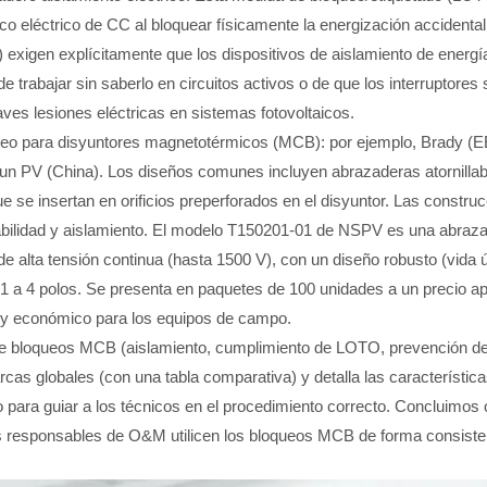
co eléctrico de CC al bloquear físicamente la energización accidental
exigen explícitamente que los dispositivos de aislamiento de energí
 trabajar sin saberlo en circuitos activos o de que los interruptores 
ves lesiones eléctricas en sistemas fotovoltaicos.
ueo para disyuntores magnetotérmicos (MCB): por ejemplo, Brady (E
 PV (China). Los diseños comunes incluyen abrazaderas atornillab
ue se insertan en orificios preperforados en el disyuntor. Las constru
urabilidad y aislamiento. El modelo T150201-01 de NSPV es una abraz
e alta tensión continua (hasta 1500 V), con un diseño robusto (vida ú
e 1 a 4 polos. Se presenta en paquetes de 100 unidades a un precio 
o y económico para los equipos de campo.
so de bloqueos MCB (aislamiento, cumplimiento de LOTO, prevención d
arcas globales (con una tabla comparativa) y detalla las característica
 para guiar a los técnicos en el procedimiento correcto. Concluimos
os responsables de O&M utilicen los bloqueos MCB de forma consiste