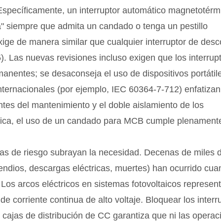
Específicamente, un interruptor automático magnetotérm
a" siempre que admita un candado o tenga un pestillo
xige de manera similar que cualquier interruptor de des
. Las nuevas revisiones incluso exigen que los interrup
nentes; se desaconseja el uso de dispositivos portátil
nternacionales (por ejemplo, IEC 60364-7-712) enfatizan
ntes del mantenimiento y el doble aislamiento de los
tica, el uso de un candado para MCB cumple plenament
icas de riesgo subrayan la necesidad. Decenas de miles 
ncendios, descargas eléctricas, muertes) han ocurrido cu
os arcos eléctricos en sistemas fotovoltaicos represen
de corriente continua de alto voltaje. Bloquear los interr
 cajas de distribución de CC garantiza que ni las operac