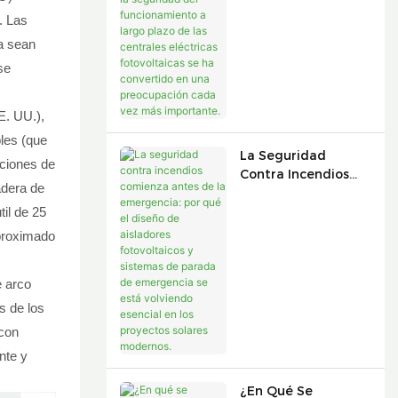
Continúa Creciendo,
. Las
La Seguridad Del
a sean
Funcionamiento A
se
Largo Plazo De Las
Centrales Eléctricas
Fotovoltaicas Se Ha
E. UU.),
Convertido En Una
les (que
Preocupación Cada
La Seguridad
Vez Más
cciones de
Contra Incendios
Importante.
adera de
Comienza Antes De
La Emergencia: Por
til de 25
Qué El Diseño De
aproximado
Aisladores
Fotovoltaicos Y
e arco
Sistemas De Parada
De Emergencia Se
s de los
Está Volviendo
 con
Esencial En Los
nte y
Proyectos Solares
Modernos.
¿En Qué Se