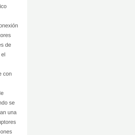
ico
conexión
tores
es de
 el
e con
de
ando se
tan una
uptores
iones