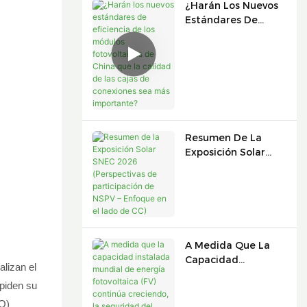
¿Harán Los Nuevos
Estándares De
Eficiencia De Los
Módulos
Fotovoltaicos De
China Que La
Calidad De Las
Cajas De
Conexiones Sea Más
Importante?
Resumen De La
Exposición Solar
SNEC 2026
(Perspectivas De
Participación De
NSPV – Enfoque En
El Lado De CC)
A Medida Que La
Capacidad
lizan el
Instalada Mundial
mpiden su
De Energía
Fotovoltaica (FV)
TO)