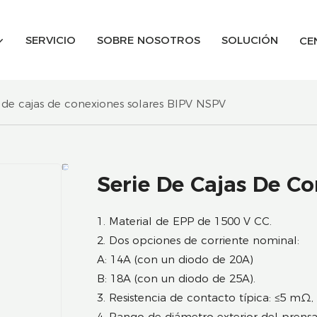
SERVICIO
SOBRE NOSOTROS
SOLUCIÓN
CE
 de cajas de conexiones solares BIPV NSPV
Serie De Cajas De C
1. Material de EPP de 1500 V CC.
2. Dos opciones de corriente nominal:
A: 14A (con un diodo de 20A)
B: 18A (con un diodo de 25A).
3. Resistencia de contacto típica: ≤5 mΩ,
4. Rango de diámetro exterior del prens