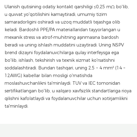
Ulanish qutisining odatiy kontakt qarshiligi ≤0,25 mΩ bo'lib,
u quvvat yo'qotilishini kamaytiradi, umumiy tizim
samaradorligini oshiradi va uzoq muddatli tejashga olib
keladi. Bardoshli PPE/PA materiallaridan tayyorlangan u
mexanik stress va atrof-muhitning aşınmasına bardosh
beradi va uning ishlash muddatini uzaytiradi. Uning NSPV
brend dizayni foydalanuvchilarga qulay interfeysga ega
bo'lib, ishlash, tekshirish va texnik xizmat ko'rsatishni
soddalashtiradi. Bundan tashqari, uning 2,5 ~ 4 mm² (14 ~
12AWG) kabellar bilan mosligi o'rnatishda
moslashuvchanlikni ta'minlaydi. TUV va IEC tomonidan
sertifikatlangan bo'lib, u xalqaro xavfsizlik standartlariga rioya
qilishni kafolatlaydi va foydalanuvchilar uchun xotirjamlikni
ta'minlaydi.