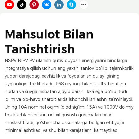
Mahsulot Bilan
Tanishtirish
NSPV BIPV PV ulanish qutisi quyosh energiyasini binolarga
integratsiya qilish uchun eng yaxshi tanlov bo'lib, tejamkorlik,
yuqori darajadagi xavfsizlik va foydalanish qulayligining
uyg'unligini taklif etadi. IP68 reytingi bilan u ultrabinafsha
nurlari va suvga nisbatan ajoyib qarshilikka ega bo'lib, turli
iqlim va ob-havo sharoitlarida ishonchli ishlashni ta'minlaydi.
Uning 10A nominal oqimi (diod sig'imi 15A) va 1000V doimiy
tok kuchlanishi uni turli xil quyosh qurilmalari bilan
moslashtiradi, qo'shimcha uskunalarga bo'lgan ehtiyojni
minimallashtiradi va shu bilan xarajatlarni kamaytiradi.