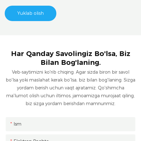
Yuklab olish
Har Qanday Savolingiz Bo'lsa, Biz
Bilan Bog'laning.
Veb-saytimizni ko'rib chiqing. Agar sizda biron bir savol
bo'lsa yoki maslahat kerak bo'lsa, biz bilan bog'laning. Sizga
yordam berish uchun vaqt ajratamiz. Qo'shimcha
ma'lumot olish uchun iltimos, jamoamizga murojaat qiling,
biz sizga yordam berishdan mamnunmiz.
Ism