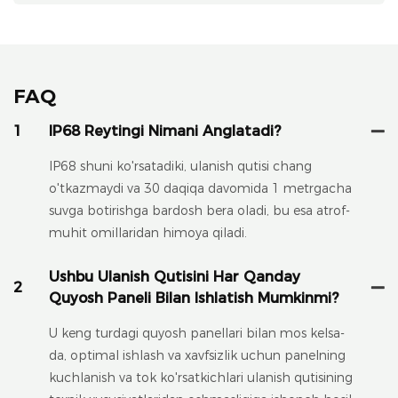
FAQ
1
IP68 Reytingi Nimani Anglatadi?
IP68 shuni ko'rsatadiki, ulanish qutisi chang
o'tkazmaydi va 30 daqiqa davomida 1 metrgacha
suvga botirishga bardosh bera oladi, bu esa atrof-
muhit omillaridan himoya qiladi.
Ushbu Ulanish Qutisini Har Qanday
2
Quyosh Paneli Bilan Ishlatish Mumkinmi?
U keng turdagi quyosh panellari bilan mos kelsa-
da, optimal ishlash va xavfsizlik uchun panelning
kuchlanish va tok ko'rsatkichlari ulanish qutisining