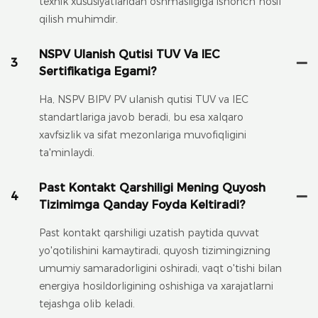
texnik xususiyatlaridan oshmasligiga ishonch hosil
qilish muhimdir.
NSPV Ulanish Qutisi TUV Va IEC
3
Sertifikatiga Egami?
Ha, NSPV BIPV PV ulanish qutisi TUV va IEC
standartlariga javob beradi, bu esa xalqaro
xavfsizlik va sifat mezonlariga muvofiqligini
ta'minlaydi.
Past Kontakt Qarshiligi Mening Quyosh
4
Tizimimga Qanday Foyda Keltiradi?
Past kontakt qarshiligi uzatish paytida quvvat
yo'qotilishini kamaytiradi, quyosh tizimingizning
umumiy samaradorligini oshiradi, vaqt o'tishi bilan
energiya hosildorligining oshishiga va xarajatlarni
tejashga olib keladi.