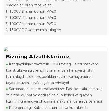
ulagichlari bilan mos keladi:
1500V shahar uchun PV4.0
1000V shahar uchun PV4.0
1000V shahar uchun PV3.0
1500V DC uchun mini ulagich
Bizning Afzalliklarimiz
●
Kengaytirilgan xavfsizlik: IP68 reytingi va mustahkam
konstruksiya atrof-muhit omillaridan himoya qilishni
ta'minlaydi, elektr nosozliklari xavfini kamaytiradi va
foydalanuvchi xavfsizligini ta'minlaydi.
●
Samaradorlikni optimallashtirish: Past kontakt qarshiligi
minimal quvvat yo'qotilishiga olib keladi va quyosh
tizimining energiya chiqishini maksimal darajada oshiradi.
●
Ko'p qirraliligi: Kabel o'lchamlari va kuchlanish