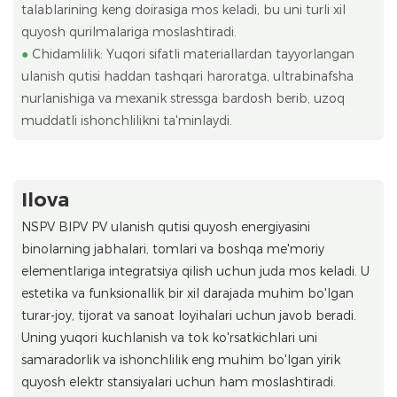
talablarining keng doirasiga mos keladi, bu uni turli xil
quyosh qurilmalariga moslashtiradi.
●
Chidamlilik: Yuqori sifatli materiallardan tayyorlangan
ulanish qutisi haddan tashqari haroratga, ultrabinafsha
nurlanishiga va mexanik stressga bardosh berib, uzoq
muddatli ishonchlilikni ta'minlaydi.
Ilova
NSPV BIPV PV ulanish qutisi quyosh energiyasini
binolarning jabhalari, tomlari va boshqa me'moriy
elementlariga integratsiya qilish uchun juda mos keladi. U
estetika va funksionallik bir xil darajada muhim bo'lgan
turar-joy, tijorat va sanoat loyihalari uchun javob beradi.
Uning yuqori kuchlanish va tok ko'rsatkichlari uni
samaradorlik va ishonchlilik eng muhim bo'lgan yirik
quyosh elektr stansiyalari uchun ham moslashtiradi.