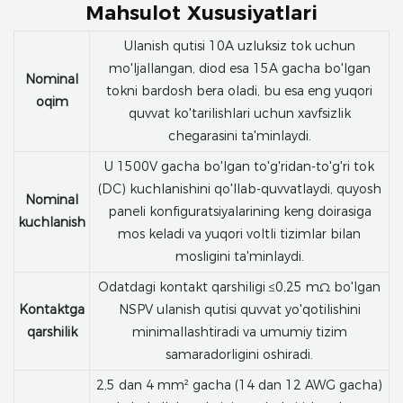
Mahsulot Xususiyatlari
Ulanish qutisi 10A uzluksiz tok uchun
mo'ljallangan, diod esa 15A gacha bo'lgan
Nominal
tokni bardosh bera oladi, bu esa eng yuqori
oqim
quvvat ko'tarilishlari uchun xavfsizlik
chegarasini ta'minlaydi.
U 1500V gacha bo'lgan to'g'ridan-to'g'ri tok
(DC) kuchlanishini qo'llab-quvvatlaydi, quyosh
Nominal
paneli konfiguratsiyalarining keng doirasiga
kuchlanish
mos keladi va yuqori voltli tizimlar bilan
mosligini ta'minlaydi.
Odatdagi kontakt qarshiligi ≤0,25 mΩ bo'lgan
Kontaktga
NSPV ulanish qutisi quvvat yo'qotilishini
qarshilik
minimallashtiradi va umumiy tizim
samaradorligini oshiradi.
2,5 dan 4 mm² gacha (14 dan 12 AWG gacha)