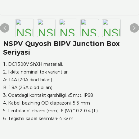
NSPV Quyosh BIPV Junction Box
Seriyasi
1. DC1500V ShXH materiali,
2. Ikkita nominal tok variantlari:
A: 14A (20A diod bilan)
B: 18A (25A diod bilan).
3. Odatdagi kontakt qarshiligi: ≤5mΩ, IP68
4. Kabel bezining OD diapazoni: 5,5 mm
5. Lentalar o'lchami (mm): 6 (W) * 0.2-0.4 (T)
6. Tegishli kabel kesimlari: 4 kv.m.