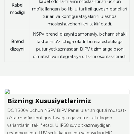
kabel o'lchamlarini moslashtirish uchun
Kabel
mo'ljallangan bo'lib, u turli xil quyosh panellari
mosligi
turlari va konfiguratsiyalarini ulashda
moslashuvchanlikni taklif etadi.
NSPV brendi dizayni zamonaviy, ixcham shakl
Brend
faktorini o'z ichiga oladi, bu esa estetikaga
dizayni
putur yetkazmasdan BIPV tizimlariga oson
o'rnatish va integratsiya qilishni osonlashtiradi.
Bizning Xususiyatlarimiz
DC 1500V uchun NSPV BIPV Panel ulanish qutisi musbat-
o'rta-manfiy konfiguratsiyaga ega va turli xil ulagich
variantlarini taklif etadi. U IP68 suv o'tkazmaydigan
reytingiga ega, TUV sertifikatiga ega va quyidagi MC