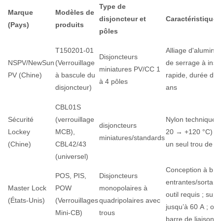
Type de
Marque
Modèles de
disjoncteur et
Caractéristique
(Pays)
produits
pôles
T150201-01
Alliage d'aluminiu
Disjoncteurs
NSPV/NewSun
(Verrouillage
de serrage à insta
miniatures PV/CC 1
PV (Chine)
à bascule du
rapide, durée de 
à 4 pôles
disjoncteur)
ans
CBL01S
Sécurité
(verrouillage
Nylon technique 
disjoncteurs
Lockey
MCB),
20 → +120 °C) ; s
miniatures/standards
(Chine)
CBL42/43
un seul trou de ve
(universel)
Conception à bro
POS, PIS,
Disjoncteurs
entrantes/sortant
Master Lock
POW
monopolaires à
outil requis ; sup
(États-Unis)
(Verrouillages
quadripolaires avec
jusqu’à 60 A ; opt
Mini-CB)
trous
barre de liaison 