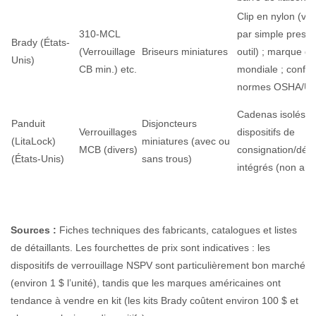
Clip en nylon (ver
310-MCL
par simple pressi
Brady (États-
(Verrouillage
Briseurs miniatures
outil) ; marque de
Unis)
CB min.) etc.
mondiale ; confo
normes OSHA/U
Cadenas isolés à 
Panduit
Disjoncteurs
Verrouillages
dispositifs de
(LitaLock)
miniatures (avec ou
MCB (divers)
consignation/déc
(États-Unis)
sans trous)
intégrés (non amo
Sources :
Fiches techniques des fabricants, catalogues et listes
de détaillants. Les fourchettes de prix sont indicatives : les
dispositifs de verrouillage NSPV sont particulièrement bon marché
(environ 1 $ l’unité), tandis que les marques américaines ont
tendance à vendre en kit (les kits Brady coûtent environ 100 $ et