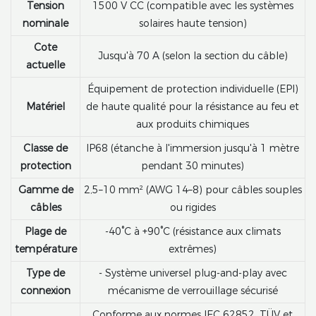
Tension
1500 V CC (compatible avec les systèmes
nominale
solaires haute tension)
Cote
Jusqu'à 70 A (selon la section du câble)
actuelle
Équipement de protection individuelle (EPI)
Matériel
de haute qualité pour la résistance au feu et
aux produits chimiques
Classe de
IP68 (étanche à l'immersion jusqu'à 1 mètre
protection
pendant 30 minutes)
Gamme de
2,5–10 mm² (AWG 14–8) pour câbles souples
câbles
ou rigides
Plage de
-40°C à +90°C (résistance aux climats
température
extrêmes)
Type de
- Système universel plug-and-play avec
connexion
mécanisme de verrouillage sécurisé
Conforme aux normes IEC 62852, TÜV et