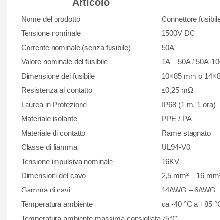
Articolo
Nome del prodotto
Connettore fusibi
Tensione nominale
1500V DC
Corrente nominale (senza fusibile)
50A
Valore nominale del fusibile
1A – 50A / 50A-1
Dimensione del fusibile
10×85 mm o 14×8
Resistenza al contatto
≤0,25 mΩ
Laurea in Protezione
IP68 (1 m, 1 ora)
Materiale isolante
PPE / PA
Materiale di contatto
Rame stagnato
Classe di fiamma
UL94-V0
Tensione impulsiva nominale
16KV
Dimensioni del cavo
2,5 mm² – 16 mm
Gamma di cavi
14AWG – 6AWG
Temperatura ambiente
da -40 °C a +85 °
Temperatura ambiente massima consigliata
75°C