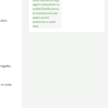
Della Connessione,
Sulla Resistenza
Agli Agenti
Atmosferici E
cavo.
Sull'efficienza Di
Installazione Per
Applicazioni
Elettriche E Solari
Reali.
rogetto.
e e crea