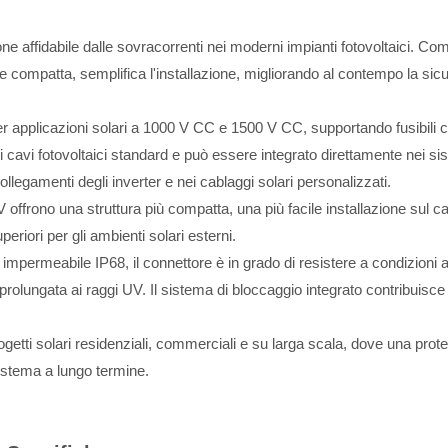
ne affidabile dalle sovracorrenti nei moderni impianti fotovoltaici. C
ne compatta, semplifica l'installazione, migliorando al contempo la sic
er applicazioni solari a 1000 V CC e 1500 V CC, supportando fusibili 
i cavi fotovoltaici standard e può essere integrato direttamente nei sis
collegamenti degli inverter e nei cablaggi solari personalizzati.
NSPV offrono una struttura più compatta, una più facile installazione sul
eriori per gli ambienti solari esterni.
 impermeabile IP68, il connettore è in grado di resistere a condizioni 
e prolungata ai raggi UV. Il sistema di bloccaggio integrato contribuisce 
ogetti solari residenziali, commerciali e su larga scala, dove una prot
 sistema a lungo termine.