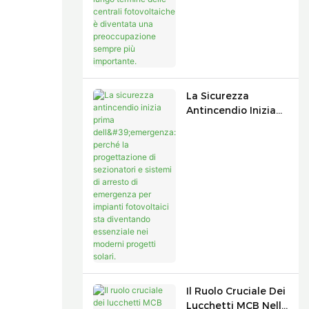
Funzionamento A
Lungo Termine
Delle Centrali
Fotovoltaiche È
Diventata Una
Preoccupazione
Sempre Più
La Sicurezza
Importante.
Antincendio Inizia
Prima
Dell'emergenza:
Perché La
Progettazione Di
Sezionatori E
Sistemi Di Arresto
Di Emergenza Per
Impianti
Fotovoltaici Sta
Diventando
Essenziale Nei
Moderni Progetti
Il Ruolo Cruciale Dei
Solari.
Lucchetti MCB Nella