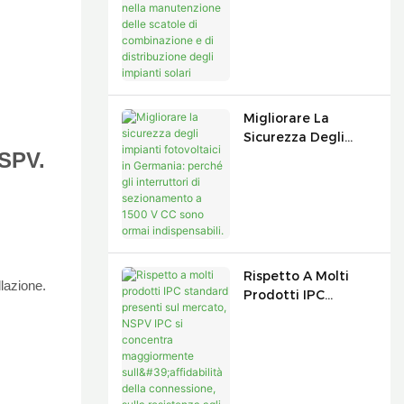
Manutenzione Delle
Scatole Di
Combinazione E Di
Distribuzione Degli
Impianti Solari
Migliorare La
Sicurezza Degli
NSPV.
Impianti
Fotovoltaici In
Germania: Perché
Gli Interruttori Di
Sezionamento A
1500 V CC Sono
Ormai
Rispetto A Molti
llazione.
Indispensabili.
Prodotti IPC
Standard Presenti
Sul Mercato, NSPV
IPC Si Concentra
Maggiormente
Sull'affidabilità