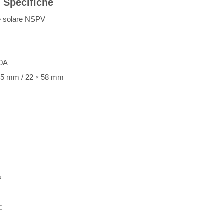
Specifiche
le solare NSPV
00A
×
5 mm / 22
58 mm
²
C