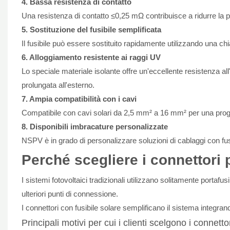
4. Bassa resistenza di contatto
Una resistenza di contatto ≤0,25 mΩ contribuisce a ridurre la p
5. Sostituzione del fusibile semplificata
Il fusibile può essere sostituito rapidamente utilizzando una ch
6. Alloggiamento resistente ai raggi UV
Lo speciale materiale isolante offre un'eccellente resistenza 
prolungata all'esterno.
7. Ampia compatibilità con i cavi
Compatibile con cavi solari da 2,5 mm² a 16 mm² per una proget
8. Disponibili imbracature personalizzate
NSPV è in grado di personalizzare soluzioni di cablaggi con fusibi
Perché scegliere i connettori p
I sistemi fotovoltaici tradizionali utilizzano solitamente portafu
ulteriori punti di connessione.
I connettori con fusibile solare semplificano il sistema integr
Principali motivi per cui i clienti scelgono i connettor