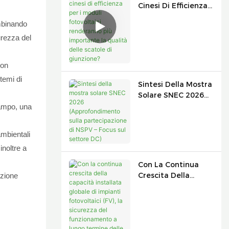
Cinesi Di Efficienza
Per I Moduli
ombinando
Fotovoltaici
urezza del
Renderanno Più
Importante La
Qualità Delle
con
Scatole Di
temi di
Giunzione?
Sintesi Della Mostra
Solare SNEC 2026
(Approfondimento
 campo, una
Sulla
Partecipazione Di
ambientali
NSPV – Focus Sul
inoltre a
Settore DC)
Con La Continua
Crescita Della
ezione
Capacità Installata
Globale Di Impianti
Fotovoltaici (FV), La
Sicurezza Del