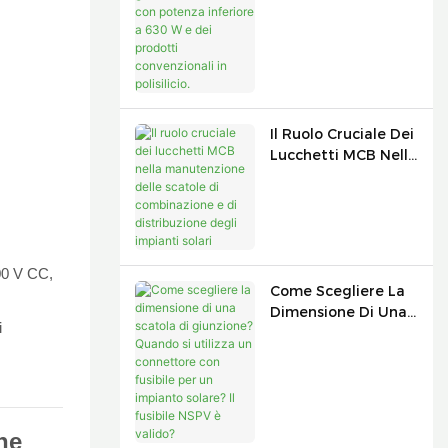
L'eliminazione
Graduale Dei Moduli
Con Potenza
Inferiore A 630 W E
Dei Prodotti
Convenzionali In
Il Ruolo Cruciale Dei
Polisilicio.
Lucchetti MCB Nella
Manutenzione Delle
Scatole Di
Combinazione E Di
Distribuzione Degli
Impianti Solari
500 V CC,
Come Scegliere La
Dimensione Di Una
i
Scatola Di
Giunzione? Quando
Si Utilizza Un
Connettore Con
Fusibile Per Un
he
Impianto Solare? Il