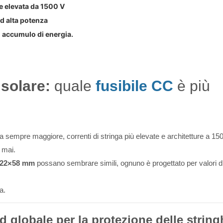
e elevata da 1500 V
ad alta potenza
i accumulo di energia.
solare:
quale
fusibile CC
è più
za sempre maggiore, correnti di stringa più elevate e architetture a 1
 mai.
 22×58 mm
possano sembrare simili, ognuno è progettato per valori d
a.
 globale per la protezione delle string