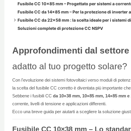
Fusibile CC 10×85 mm – Progettato per sistemi a corrent
Fusibile CC da 14×85 mm – Per la protezione di inverter 
Fusibile CC da 22×58 mm : la scelta ideale per i sistemi d
Soluzioni complete di protezione CC NSPV
Portafusibili CC
Connettori per fusibili MC fotovoltaici DC15100V IP68
Approfondimenti dal settore 
adatto al tuo progetto solare?
Con l'evoluzione dei sistemi fotovoltaici verso moduli di poten
la scelta del fusibile CC corretto è diventata più importante che
Sebbene i fusibili CC
da 10×38 mm, 10×85 mm, 14×85 mm e
corrente, livelli di tensione e applicazioni differenti.
Ecco una breve guida per aiutarti a scegliere la soluzione giust
Fusibile CC
10×38 mm
– Lo standard