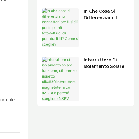
Fusibile NSPV È
Valido?
In Che Cosa Si
Differenziano I
Connettori Per
Fusibili Per Impianti
Fotovoltaici Dai
Portafusibili? Come
Si Sceglie?
Interruttore Di
Isolamento Solare:
Funzione,
Differenze Rispetto
All'interruttore
Magnetotermico
(MCB) E Perché
corrente
Scegliere NSPV