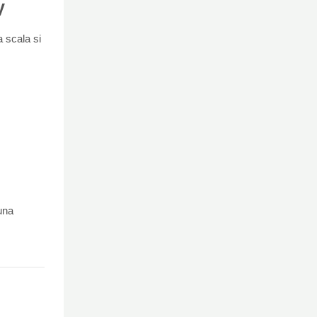
V
a scala si
una