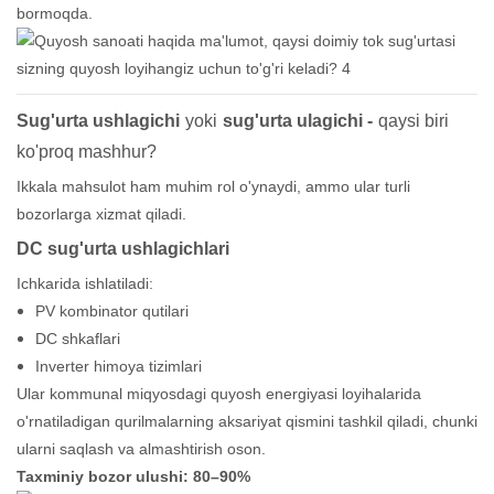
bormoqda.
Sug'urta ushlagichi
yoki
sug'urta ulagichi -
qaysi biri
ko'proq mashhur?
Ikkala mahsulot ham muhim rol o'ynaydi, ammo ular turli
bozorlarga xizmat qiladi.
DC sug'urta ushlagichlari
Ichkarida ishlatiladi:
PV kombinator qutilari
DC shkaflari
Inverter himoya tizimlari
Ular kommunal miqyosdagi quyosh energiyasi loyihalarida
o'rnatiladigan qurilmalarning aksariyat qismini tashkil qiladi, chunki
ularni saqlash va almashtirish oson.
Taxminiy bozor ulushi: 80–90%