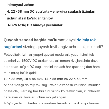
himoyasi uchun
4. 22×58 mm DC sug'urta – energiya saqlash tizimlari
uchun afzal ko'rilgan tanlov
NSPV to'liq DC himoya yechimlari
DC sug'urta ushlagichlari
PV MC sug'urta ulagichlari DC15100V IP68
Quyosh sanoati haqida ma'lumot,
qaysi
doimiy tok
sug'urtasi
sizning quyosh loyihangiz uchun to'g'ri keladi?
Fotovoltaik tizimlar yuqori quvvat modullari, yuqori simli tok
oqimlari va 1500V DC arxitekturalari tomon rivojlanishda davom
etar ekan, to'g'ri DC sug'urtasini tanlash har qachongidan ham
muhimroq bo'lib qoldi.
10 × 38 mm, 10 × 85 mm, 14 × 85 mm va 22 × 58 mm
o'lchamdagi
doimiy tok sug'urtalari o'xshash ko'rinishi mumkin
bo'lsa-da, ularning har biri turli xil tok ko'rsatkichlari, kuchlanish
darajalari va ilovalar uchun mo'ljallangan.
To'g'ri yechimni tanlashga yordam beradigan tezkor qo'llanma.