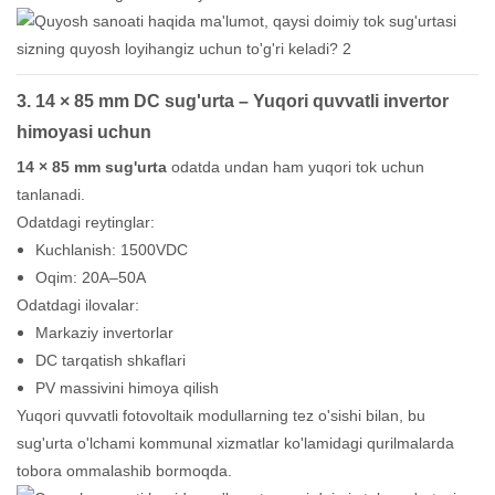
3.
14 × 85 mm
DC sug'urta – Yuqori quvvatli invertor
himoyasi uchun
14 × 85 mm sug'urta
odatda undan ham yuqori tok uchun
tanlanadi.
Odatdagi reytinglar:
Kuchlanish: 1500VDC
Oqim: 20A–50A
Odatdagi ilovalar:
Markaziy invertorlar
DC tarqatish shkaflari
PV massivini himoya qilish
Yuqori quvvatli fotovoltaik modullarning tez o'sishi bilan, bu
sug'urta o'lchami kommunal xizmatlar ko'lamidagi qurilmalarda
tobora ommalashib bormoqda.