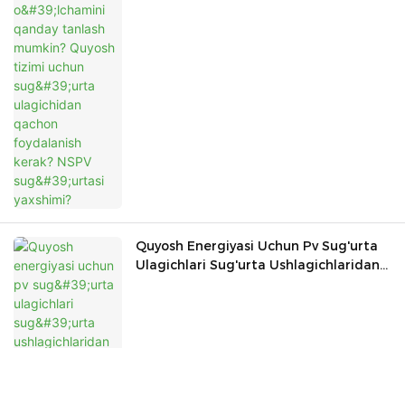
Sug'urta Ulagichidan Qachon
Foydalanish Kerak? NSPV Sug'urtasi
Yaxshimi?
Quyosh Energiyasi Uchun Pv Sug'urta
Ulagichlari Sug'urta Ushlagichlaridan
Qanday Farq Qiladi? Biz Qanday
Tanlov Qilamiz?