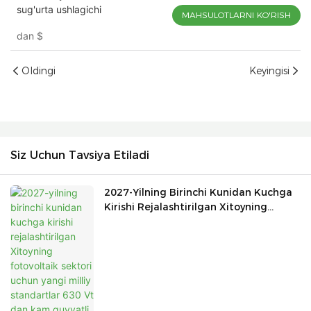
sug'urta ushlagichi
MAHSULOTLARNI KO'RISH
dan
$
Oldingi
Keyingisi
Siz Uchun Tavsiya Etiladi
2027-Yilning Birinchi Kunidan Kuchga
Kirishi Rejalashtirilgan Xitoyning
Fotovoltaik Sektori Uchun Yangi Milliy
Standartlar 630 Vt Dan Kam Quvvatli
Modullar Va An'anaviy Polisilikon
Mahsulotlarini Bosqichma-Bosqich
Bekor Qilishga Qaratilgan.