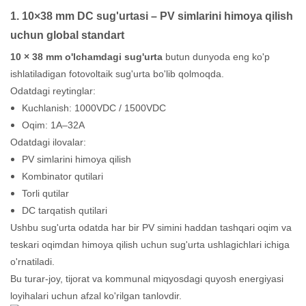
1.
10×38 mm
DC sug'urtasi – PV simlarini himoya qilish
uchun global standart
10 × 38 mm o'lchamdagi sug'urta
butun dunyoda eng ko'p
ishlatiladigan fotovoltaik sug'urta bo'lib qolmoqda.
Odatdagi reytinglar:
Kuchlanish: 1000VDC / 1500VDC
Oqim: 1A–32A
Odatdagi ilovalar:
PV simlarini himoya qilish
Kombinator qutilari
Torli qutilar
DC tarqatish qutilari
Ushbu sug'urta odatda har bir PV simini haddan tashqari oqim va
teskari oqimdan himoya qilish uchun sug'urta ushlagichlari ichiga
o'rnatiladi.
Bu turar-joy, tijorat va kommunal miqyosdagi quyosh energiyasi
loyihalari uchun afzal ko'rilgan tanlovdir.