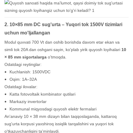
2.
10×85 mm
DC sug'urta – Yuqori tok 1500V tizimlari
uchun mo'ljallangan
Modul quvvati 700 Vt dan oshib borishda davom etar ekan va
simli tok 20A dan oshgani sayin, ko'plab yirik quyosh loyihalari
10
× 85 mm sigortalarga
o'tmoqda.
Odatdagi reytinglar:
Kuchlanish: 1500VDC
Oqim: 1A–32A
Odatdagi ilovalar:
Katta fotovoltaik kombinator qutilari
Markaziy invertorlar
Kommunal miqyosdagi quyosh elektr fermalari
An'anaviy 10 × 38 mm dizayn bilan taqqoslaganda, kattaroq
sug'urta korpusi yaxshiroq issiqlik tarqalishini va yuqori tok
o'tkazuvchanligini ta'minlaydi.