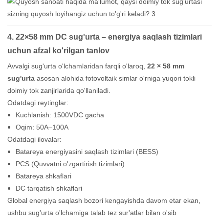
4.
22×58 mm
DC sug'urta – energiya saqlash tizimlari
uchun afzal ko'rilgan tanlov
Avvalgi sug'urta o'lchamlaridan farqli o'laroq,
22 × 58 mm
sug'urta
asosan alohida fotovoltaik simlar o'rniga yuqori tokli
doimiy tok zanjirlarida qo'llaniladi.
Odatdagi reytinglar:
Kuchlanish: 1500VDC gacha
Oqim: 50A–100A
Odatdagi ilovalar:
Batareya energiyasini saqlash tizimlari (BESS)
PCS (Quvvatni o'zgartirish tizimlari)
Batareya shkaflari
DC tarqatish shkaflari
Global energiya saqlash bozori kengayishda davom etar ekan,
ushbu sug'urta o'lchamiga talab tez sur'atlar bilan o'sib