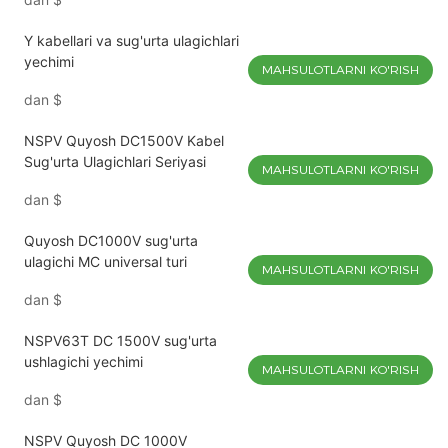
Y kabellari va sug'urta ulagichlari
yechimi
MAHSULOTLARNI KO'RISH
dan
$
NSPV Quyosh DC1500V Kabel
Sug'urta Ulagichlari Seriyasi
MAHSULOTLARNI KO'RISH
dan
$
Quyosh DC1000V sug'urta
ulagichi MC universal turi
MAHSULOTLARNI KO'RISH
dan
$
NSPV63T DC 1500V sug'urta
ushlagichi yechimi
MAHSULOTLARNI KO'RISH
dan
$
NSPV Quyosh DC 1000V