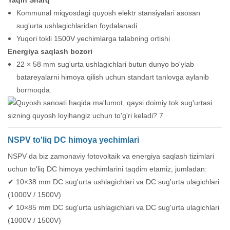
Yaqin Sharq
Kommunal miqyosdagi quyosh elektr stansiyalari asosan
sug'urta ushlagichlaridan foydalanadi
Yuqori tokli 1500V yechimlarga talabning ortishi
Energiya saqlash bozori
22 × 58 mm sug'urta ushlagichlari butun dunyo bo'ylab
batareyalarni himoya qilish uchun standart tanlovga aylanib
bormoqda.
NSPV to'liq DC himoya yechimlari
NSPV da biz zamonaviy fotovoltaik va energiya saqlash tizimlari
uchun to'liq DC himoya yechimlarini taqdim etamiz, jumladan:
✔ 10×38 mm DC sug'urta ushlagichlari va DC sug'urta ulagichlari
(1000V / 1500V)
✔ 10×85 mm DC sug'urta ushlagichlari va DC sug'urta ulagichlari
(1000V / 1500V)