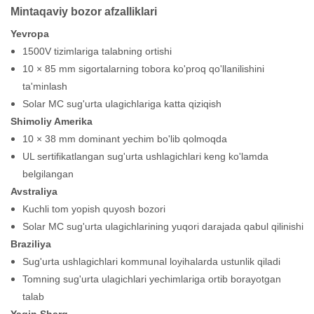
Mintaqaviy bozor afzalliklari
Yevropa
1500V tizimlariga talabning ortishi
10 × 85 mm sigortalarning tobora ko'proq qo'llanilishini
ta'minlash
Solar MC sug'urta ulagichlariga katta qiziqish
Shimoliy Amerika
10 × 38 mm dominant yechim bo'lib qolmoqda
UL sertifikatlangan sug'urta ushlagichlari keng ko'lamda
belgilangan
Avstraliya
Kuchli tom yopish quyosh bozori
Solar MC sug'urta ulagichlarining yuqori darajada qabul qilinishi
Braziliya
Sug'urta ushlagichlari kommunal loyihalarda ustunlik qiladi
Tomning sug'urta ulagichlari yechimlariga ortib borayotgan
talab