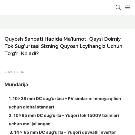
Quyosh Sanoati Haqida Ma'lumot, Qaysi Doimiy 
Tok Sug'urtasi Sizning Quyosh Loyihangiz Uchun 
To'g'ri Keladi?
2026-07-04
Mundarija
1. 10×38 mm DC sug'urtasi – PV simlarini himoya qilish
uchun global standart
2. 10×85 mm DC sug'urta – Yuqori tok 1500V tizimlari
uchun mo'ljallangan
3. 14 × 85 mm DC sug'urta – Yuqori quvvatli invertor