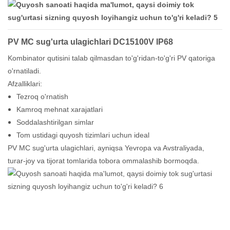
PV MC sug'urta ulagichlari DC15100V IP68
Kombinator qutisini talab qilmasdan to'g'ridan-to'g'ri PV qatoriga
o'rnatiladi.
Afzalliklari:
Tezroq o'rnatish
Kamroq mehnat xarajatlari
Soddalashtirilgan simlar
Tom ustidagi quyosh tizimlari uchun ideal
PV MC sug'urta ulagichlari, ayniqsa Yevropa va Avstraliyada,
turar-joy va tijorat tomlarida tobora ommalashib bormoqda.