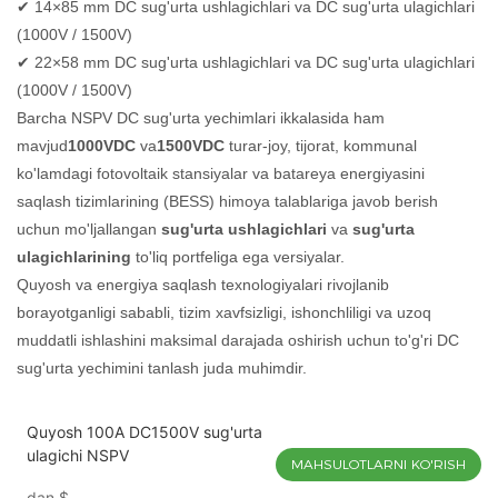
✔ 14×85 mm DC sug'urta ushlagichlari va DC sug'urta ulagichlari
(1000V / 1500V)
✔ 22×58 mm DC sug'urta ushlagichlari va DC sug'urta ulagichlari
(1000V / 1500V)
Barcha NSPV DC sug'urta yechimlari ikkalasida ham
mavjud
1000VDC
va
1500VDC
turar-joy, tijorat, kommunal
ko'lamdagi fotovoltaik stansiyalar va batareya energiyasini
saqlash tizimlarining (BESS) himoya talablariga javob berish
uchun mo'ljallangan
sug'urta ushlagichlari
va
sug'urta
ulagichlarining
to'liq portfeliga ega versiyalar.
Quyosh va energiya saqlash texnologiyalari rivojlanib
borayotganligi sababli, tizim xavfsizligi, ishonchliligi va uzoq
muddatli ishlashini maksimal darajada oshirish uchun to'g'ri DC
sug'urta yechimini tanlash juda muhimdir.
Quyosh 100A DC1500V sug'urta
ulagichi NSPV
MAHSULOTLARNI KO'RISH
dan
$