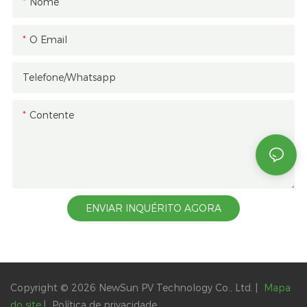
Nome
O Email
Telefone/whatsapp
Contente
ENVIAR INQUÉRITO AGORA
Copyright © 2026 NewSun PV Technology Co., Ltd. |
Mapa
do site
|
Política
de privacidade