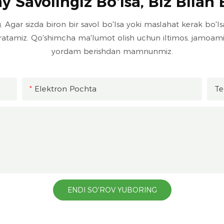
 Savolingiz Bo'lsa, Biz Bilan 
. Agar sizda biron bir savol bo'lsa yoki maslahat kerak bo'ls
atamiz. Qo'shimcha ma'lumot olish uchun iltimos, jamoamiz
yordam berishdan mamnunmiz.
Elektron Pochta
Te
ENDI SO'ROV YUBORING