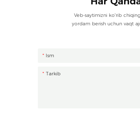
Har Qanday
Veb-saytimizni ko'rib chiqing
yordam berish uchun vaqt ajr
Ism
Tarkib