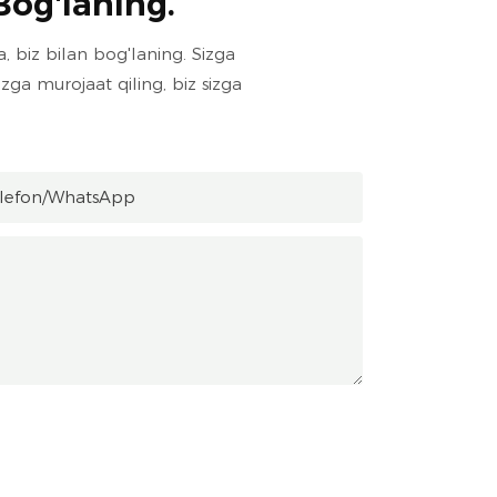
Bog'laning.
a, biz bilan bog'laning. Sizga
ga murojaat qiling, biz sizga
lefon/whatsApp