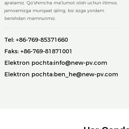
ajratamiz. Qo'shimcha ma'lumot olish uchun iltimos,
jamoamizga murojaat qiling, biz sizga yordam
berishdan mamnunmiz.
Tel: +86-769-85371660
Faks: +86-769-81871001
Elektron pochta:
info@new-pv.com
Elektron pochta:
ben_he@new-pv.com