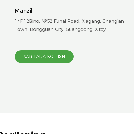
Manzil
14F,12Bino, №52 Fuhai Road, Xiagang, Chang'an
Town, Dongguan City, Guangdong, Xitoy
XARITADA KO'RISH