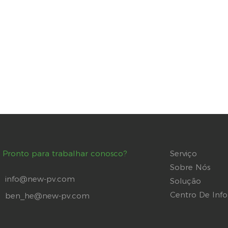
Pronto para trabalhar conosco?
Serviço
Sobre Nós
info@new-pv.com
Solução
Centro De Inf
ben_he@new-pv.com