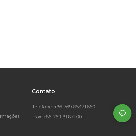
Contato
Telefone: +86-769-85371660
ormações
Fax: +86-769-81871001