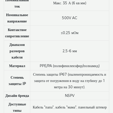
Макс. 35 А (6 кв.мм)
ток
Номинальное
500V AC
напряжение
Контактное
≤0,25 мОм
сопротивление
Диапазон
размеров
2,5-6 мм
кабеля
Материал
PPE/PA (полифениленэфир/полиамид)
Степень защиты IP67 (пыленепроницаемость и
Степень
защита от погружения в воду на глубину до 1
защиты IP
метра на 30 минут).
Дизайн бренда
NSPV
Доступные
Кабель "папа", кабель "мама", панельный штекер
типы