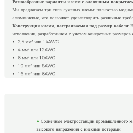
Разнообразные варианты клемм с оловянным покрытием
Мы предлагаем три типа луженых клемм: полностью медны
алюминиевые, что позволяет удовлетворить различные треб
Конструкция клемм, настраиваемая под размер кабеля:
Н
исполнении, разработанном с учетом конкретных размеров 
2,5 мм² или 14AWG
4 мм² или 12AWG
6 мм² или 10AWG
10 мм² или 8AWG
16 мм² или 6AWG
●
Солнечные электростанции промышленного ма
высокого напряжения с низкими потерями.