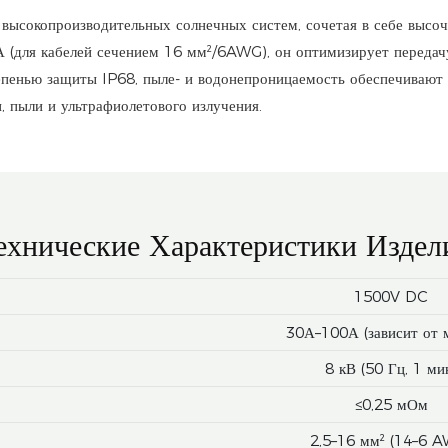
ысокопроизводительных солнечных систем, сочетая в себе высоч
(для кабелей сечением 16 мм²/6AWG), он оптимизирует передачу
епенью защиты IP68, пыле- и водонепроницаемость обеспечивают 
 пыли и ультрафиолетового излучения.
ехнические Характеристики Издел
1500V DC
30А–100А (зависит от 
8 кВ (50 Гц, 1 ми
≤0,25 мОм
2,5–16 мм² (14–6 