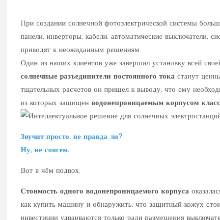
При создании солнечной фотоэлектрической системы больши
панели, инверторы, кабели, автоматические выключатели, 
приводят к неожиданным решениям.
Один из наших клиентов уже завершил установку всей своей
солнечные разъединители постоянного тока
станут ценны
тщательных расчетов он пришел к выводу, что ему необхо
из которых защищен
водонепроницаемым корпусом класс
Звучит просто, не правда ли?
Ну, не совсем.
Вот в чём подвох:
Стоимость одного водонепроницаемого корпуса
оказала
как купить машину и обнаружить, что защитный кожух стоит
инвестиции удваиваются только ради размещения выключате