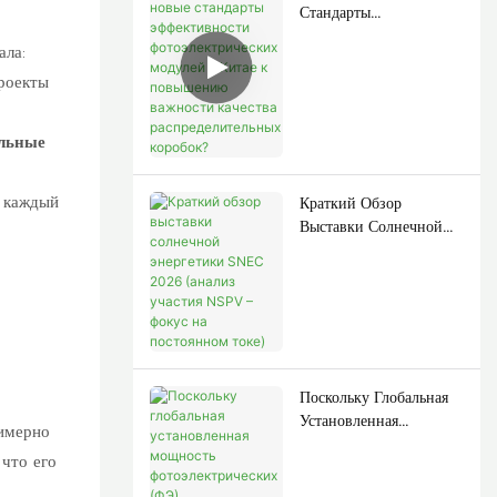
Стандарты
Эффективности
ала:
Фотоэлектрических
проекты
Модулей В Китае К
Повышению Важности
Качества
льные
Распределительных
Коробок?
 каждый
Краткий Обзор
Выставки Солнечной
Энергетики SNEC
2026 (анализ Участия
NSPV – Фокус На
Постоянном Токе)
Поскольку Глобальная
Установленная
имерно
Мощность
 что его
Фотоэлектрических
(ФЭ) Электростанций