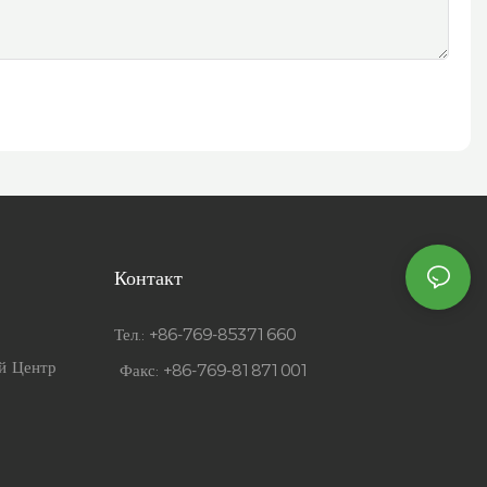
Контакт
Тел.: +86-769-85371660
й Центр
Факс: +86-769-81871001