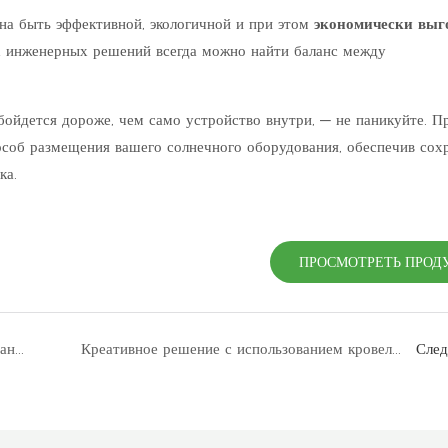
на быть эффективной, экологичной и при этом
экономически выг
 инженерных решений всегда можно найти баланс между
обойдется дороже, чем само устройство внутри, — не паникуйте. П
соб размещения вашего солнечного оборудования, обеспечив сох
ка.
ПРОСМОТРЕТЬ ПРОД
Поздравляем компанию NSPV (полное название: Newsun PV Technology) с получением сертификата ETL для своего солнечного кабельного соединителя на 2000 В.
Креативное решение с использованием кровельного трубного уплотнителя L07001 от NewSun PV Technology (NSPV).
Сле