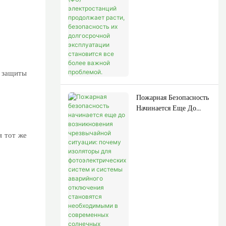
Продолжает Расти,
Безопасность Их
Долгосрочной
Эксплуатации
Становится Все Более
Важной Проблемой.
м защиты
Пожарная Безопасность
Начинается Еще До
Возникновения
Чрезвычайной
я тот же
Ситуации: Почему
Изоляторы Для
Фотоэлектрических
Систем И Системы
Аварийного
Отключения Становятся
Необходимыми В
Современных
Солнечных Проектах.