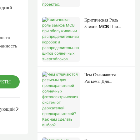
одной
.
Критическая Роль
Замков MCB При
Обслуживании
росто
Распределительных
ранность
Коробок И
Распределительных
Щитов Солнечных
Энергоблоков.
Чем Отличаются
Разъемы Для
УКТЫ
Предохранителей
Солнечных
Фотоэлектрических
Систем От Держателей
дующий
Предохранителей? Как
Нам Сделать Выбор?