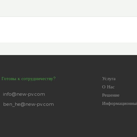
Готовы к сотрудничеству?
Услуга
О Нас
info@new-pv.com
Решение
Информационны
ben_he@new-pv.com