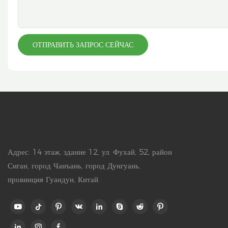
ОТПРАВИТЬ ЗАПРОС СЕЙЧАС
Адрес: 14 этаж, здание 12, ул. Фухай, 52, район
Сиган, город Чанъань, город Дунгуань,
провинция Гуандун, Китай.