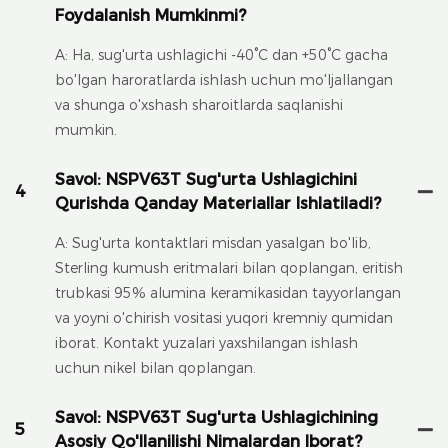
Foydalanish Mumkinmi?
A: Ha, sug'urta ushlagichi -40°C dan +50°C gacha
bo'lgan haroratlarda ishlash uchun mo'ljallangan
va shunga o'xshash sharoitlarda saqlanishi
mumkin.
Savol: NSPV63T Sug'urta Ushlagichini
4
Qurishda Qanday Materiallar Ishlatiladi?
A: Sug'urta kontaktlari misdan yasalgan bo'lib,
Sterling kumush eritmalari bilan qoplangan, eritish
trubkasi 95% alumina keramikasidan tayyorlangan
va yoyni o'chirish vositasi yuqori kremniy qumidan
iborat. Kontakt yuzalari yaxshilangan ishlash
uchun nikel bilan qoplangan.
Savol: NSPV63T Sug'urta Ushlagichining
5
Asosiy Qo'llanilishi Nimalardan Iborat?