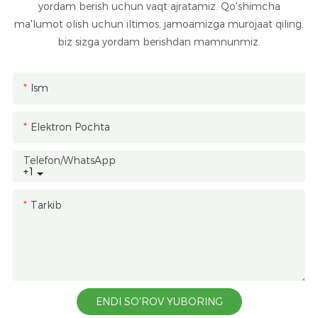
yordam berish uchun vaqt ajratamiz. Qo'shimcha
ma'lumot olish uchun iltimos, jamoamizga murojaat qiling,
biz sizga yordam berishdan mamnunmiz.
Ism
Elektron Pochta
Telefon/whatsApp
+1
Tarkib
ENDI SO'ROV YUBORING