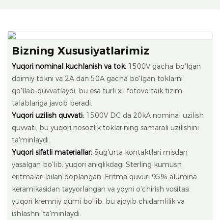
Bizning Xususiyatlarimiz
Yuqori nominal kuchlanish va tok:
1500V gacha bo'lgan
doimiy tokni va 2A dan 50A gacha bo'lgan toklarni
qo'llab-quvvatlaydi, bu esa turli xil fotovoltaik tizim
talablariga javob beradi.
Yuqori uzilish quvvati:
1500V DC da 20kA nominal uzilish
quvvati, bu yuqori nosozlik toklarining samarali uzilishini
ta'minlaydi.
Yuqori sifatli materiallar:
Sug'urta kontaktlari misdan
yasalgan bo'lib, yuqori aniqlikdagi Sterling kumush
eritmalari bilan qoplangan. Eritma quvuri 95% alumina
keramikasidan tayyorlangan va yoyni o'chirish vositasi
yuqori kremniy qumi bo'lib, bu ajoyib chidamlilik va
ishlashni ta'minlaydi.