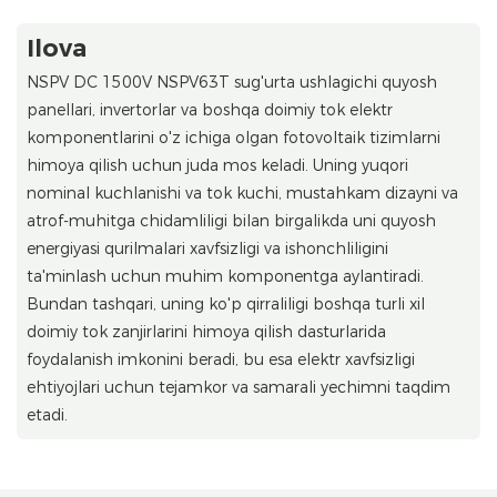
Ilova
NSPV DC 1500V NSPV63T sug'urta ushlagichi quyosh
panellari, invertorlar va boshqa doimiy tok elektr
komponentlarini o'z ichiga olgan fotovoltaik tizimlarni
himoya qilish uchun juda mos keladi. Uning yuqori
nominal kuchlanishi va tok kuchi, mustahkam dizayni va
atrof-muhitga chidamliligi bilan birgalikda uni quyosh
energiyasi qurilmalari xavfsizligi va ishonchliligini
ta'minlash uchun muhim komponentga aylantiradi.
Bundan tashqari, uning ko'p qirraliligi boshqa turli xil
doimiy tok zanjirlarini himoya qilish dasturlarida
foydalanish imkonini beradi, bu esa elektr xavfsizligi
ehtiyojlari uchun tejamkor va samarali yechimni taqdim
etadi.