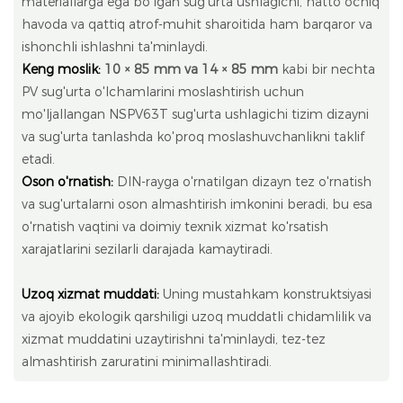
materiallarga ega bo'lgan sug'urta ushlagichi, hatto ochiq
havoda va qattiq atrof-muhit sharoitida ham barqaror va
ishonchli ishlashni ta'minlaydi.
Keng moslik:
10 × 85 mm va 14 × 85 mm
kabi bir nechta
PV sug'urta o'lchamlarini moslashtirish uchun
mo'ljallangan NSPV63T sug'urta ushlagichi tizim dizayni
va sug'urta tanlashda ko'proq moslashuvchanlikni taklif
etadi.
Oson o'rnatish:
DIN-rayga o'rnatilgan dizayn tez o'rnatish
va sug'urtalarni oson almashtirish imkonini beradi, bu esa
o'rnatish vaqtini va doimiy texnik xizmat ko'rsatish
xarajatlarini sezilarli darajada kamaytiradi.
Uzoq xizmat muddati:
Uning mustahkam konstruktsiyasi
va ajoyib ekologik qarshiligi uzoq muddatli chidamlilik va
xizmat muddatini uzaytirishni ta'minlaydi, tez-tez
almashtirish zaruratini minimallashtiradi.