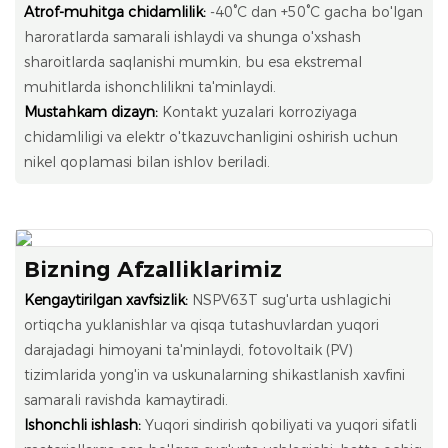
Atrof-muhitga chidamlilik:
-40°C dan +50°C gacha bo'lgan
haroratlarda samarali ishlaydi va shunga o'xshash
sharoitlarda saqlanishi mumkin, bu esa ekstremal
muhitlarda ishonchlilikni ta'minlaydi.
Mustahkam dizayn:
Kontakt yuzalari korroziyaga
chidamliligi va elektr o'tkazuvchanligini oshirish uchun
nikel qoplamasi bilan ishlov beriladi.
Bizning Afzalliklarimiz
Kengaytirilgan xavfsizlik:
NSPV63T sug'urta ushlagichi
ortiqcha yuklanishlar va qisqa tutashuvlardan yuqori
darajadagi himoyani ta'minlaydi, fotovoltaik (PV)
tizimlarida yong'in va uskunalarning shikastlanish xavfini
samarali ravishda kamaytiradi.
Ishonchli ishlash:
Yuqori sindirish qobiliyati va yuqori sifatli