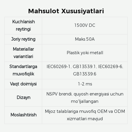
Mahsulot Xususiyatlari
Kuchlanish
1500V DC
reytingi
Joriy reyting
Maks 50A
Materiallar
Plastik yoki metall
variantlari
Standartlarga
IEC60269-1, GB13539.1, IEC60269-6,
muvofiqlik
GB13539.6
Vaqt doimiysi
1-2 ms
NSPV brendi, quyosh energiyasi uchun
Dizayn
mo'ljallangan
Mijoz talablariga muvofiq OEM va ODM
Moslashtirish
xizmatlari mavjud