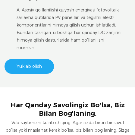
A: Asosiy qo'llanilishi quyosh energiyasi fotovoltaik
sarlavha qutilarida PV panellari va tegishli elektr
komponentlarini himoya qilish uchun ishlatiladi.
Bundan tashqari, u boshqa har qanday DC zanjirini
himoya qilish dasturlarida ham qo'llanilishi
mumkin.
Yuklab olish
Har Qanday Savolingiz Bo'lsa, Biz
Bilan Bog'laning.
Veb-saytimizni ko'rib chiqing. Agar sizda biron bir savol
bo'lsa yoki maslahat kerak bo'lsa, biz bilan bog'laning. Sizga