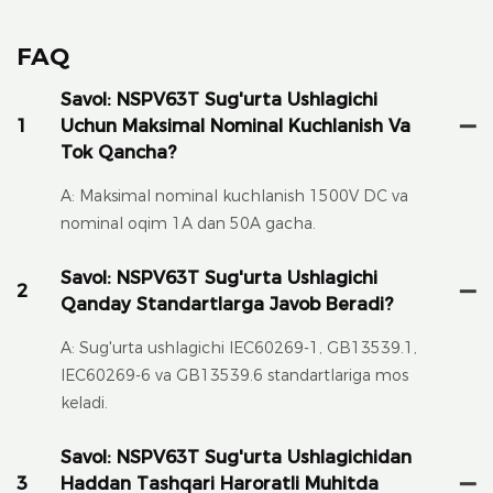
FAQ
Savol: NSPV63T Sug'urta Ushlagichi
1
Uchun Maksimal Nominal Kuchlanish Va
Tok Qancha?
A: Maksimal nominal kuchlanish 1500V DC va
nominal oqim 1A dan 50A gacha.
Savol: NSPV63T Sug'urta Ushlagichi
2
Qanday Standartlarga Javob Beradi?
A: Sug'urta ushlagichi IEC60269-1, GB13539.1,
IEC60269-6 va GB13539.6 standartlariga mos
keladi.
Savol: NSPV63T Sug'urta Ushlagichidan
3
Haddan Tashqari Haroratli Muhitda