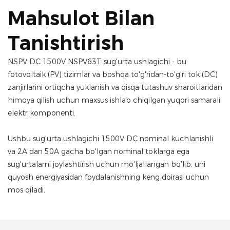
Mahsulot Bilan
Tanishtirish
NSPV DC 1500V NSPV63T sug'urta ushlagichi - bu
fotovoltaik (PV) tizimlar va boshqa to'g'ridan-to'g'ri tok (DC)
zanjirlarini ortiqcha yuklanish va qisqa tutashuv sharoitlaridan
himoya qilish uchun maxsus ishlab chiqilgan yuqori samarali
elektr komponenti.
Ushbu sug'urta ushlagichi 1500V DC nominal kuchlanishli
va 2A dan 50A gacha bo'lgan nominal toklarga ega
sug'urtalarni joylashtirish uchun mo'ljallangan bo'lib, uni
quyosh energiyasidan foydalanishning keng doirasi uchun
mos qiladi.