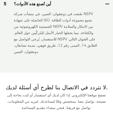
أين تُصنع هذه الأدوات؟
5
صُنعت في دونغقوان، الصين، في منشآت شركة NSPV
الحاصلة على شهادة ISO. تجمع مجموعة أدوات الطاقة
الشمسية الكهروضوئية من NSPV بين الابتكار والسلامة
والكفاءة، مما يجعلها الخيار الأمثل للمُركّبين حول العالم.
للاستفسار، يُرجى التواصل مع NSPV على العنوان التالي:
الطابق 14، المبنى رقم 12، طريق فوهي، مدينة تشانغآن،
دونغقوان، الصين.
لا تتردد في الاتصال بنا لطرح أي أسئلة لديك.
تصفح موقعنا الإلكتروني. إذا كان لديك أي استفسار أو كنت بحاجة إلى
نصيحة، تواصل معنا. سنخصص وقتًا لمساعدتك. لمزيد من المعلومات،
تواصل مع فريقنا، فنحن سعداء بتقديم المساعدة.