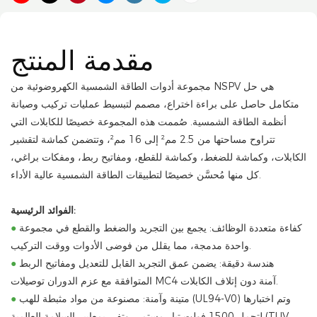
مقدمة المنتج
مجموعة أدوات الطاقة الشمسية الكهروضوئية من NSPV هي حل
متكامل حاصل على براءة اختراع، مصمم لتبسيط عمليات تركيب وصيانة
أنظمة الطاقة الشمسية. صُممت هذه المجموعة خصيصًا للكابلات التي
تتراوح مساحتها من 2.5 مم² إلى 16 مم²، وتتضمن كماشة لتقشير
الكابلات، وكماشة للضغط، وكماشة للقطع، ومفاتيح ربط، ومفكات براغي،
كل منها مُحسَّن خصيصًا لتطبيقات الطاقة الشمسية عالية الأداء.
الفوائد الرئيسية:
كفاءة متعددة الوظائف: يجمع بين التجريد والضغط والقطع في مجموعة
●
واحدة مدمجة، مما يقلل من فوضى الأدوات ووقت التركيب.
هندسة دقيقة: يضمن عمق التجريد القابل للتعديل ومفاتيح الربط
●
المتوافقة مع عزم الدوران توصيلات MC4 آمنة دون إتلاف الكابلات.
متينة وآمنة: مصنوعة من مواد مثبطة للهب (UL94-V0) وتم اختبارها
●
لتحمل 1500 فولت تيار مستمر، وتفي بمعايير السلامة العالمية (TUV،