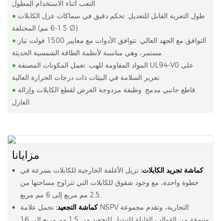
التعب أثناء الاستخدام المطول.
طول التعرية القابل للتعديل: تحكم دقيق في سماكات عزل الكابلات
●
المختلفة (1.5-6 مم Ø).
التوافق مع الجهد العالي: تتوافق الأدوات مع معايير 1500 فولت تيار
●
مستمر، وهي مناسبة لأنظمة الطاقة الشمسية الحديثة.
المواد المقاومة للهب: تعمل المكونات المصنفة UL94-V0 على
●
تعزيز السلامة في البيئات ذات درجات الحرارة العالية.
قاطع جانبي مدمج: وظيفة مزدوجة الغرض لقطع الكابلات وإزالة
●
العازل.
مزايانا
كماشة تجريد الكابلات:
تزيل الأغلفة الخارجية للكابلات بسرعة في
خطوة واحدة، مع وجود شقوق للكابلات التي تتراوح مساحتها من
2.5 مم مربع إلى 6 مم مربع.
كماشة التجعيد:
تحمل علامة NSPV التجارية، وتقدم مجموعة
متنوعة من القوالب القابلة للتبديل للتجعيد من 1.5 مم مربع إلى 16