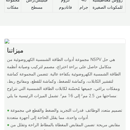
للمكونات الصغيرة
جرام
فاناديوم
مسطح
مفكات
ميزاتنا
مجموعة أدوات الطاقة الشمسية الكهروضوئية من NSPV هي حل
متكامل حاصل على براءة اختراع، مصمم لتركيب وصيانة أنظمة
الطاقة الشمسية الكهروضوئية بكفاءة عالية. تتضمن المجموعة كماشة
لتقشير الكابلات، وكماشة للضغط، وكماشة للقطع، ومفاتيح ربط،
ومفكات براغي، جميعها مُحسّنة لكابلات الطاقة الشمسية التي تتراوح
مساحتها من 2.5 مم² إلى 16 مم². تشمل الميزات الرئيسية ما يلي:
تصميم متعدد الوظائف: قدرات التجريد والضغط والقطع في مجموعة
●
أدوات واحدة، مما يقلل الحاجة إلى أجهزة متعددة.
مقابض مريحة: تضمن المقابض المغطاة بالمطاط الراحة وتقلل من
●