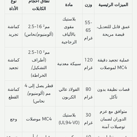
نطاق أحجام
نوع
الميزات الرئيسية
وزن
مادة
الكابلات
الأداة
بلاستيك
55-
عمق قابل للتعديل،
مقوى
2.5–16 مم²
كماشة
65
قبضة مريحة
بالألياف
(ألومنيوم/نحاس)
تجريد
غرام
الزجاجية
2.5–10 مم²
عملية تجعيد دقيقة
120
(أطراف
كماشة
سبيكة معدنية
لموصلات MC4
غرام
التشكيل/
تجعيد
الخراطة)
قطر يصل إلى 4
قصات نظيفة بدون
80
الفولاذ عالي
كماشة
مم (ألومنيوم/
تآكل
غرام
الكربون
القطع
نحاس)
متوافق مع عزم
30
بلاستيك
الدوران لضمان
موصلات MC4
وجع
غرام
(UL94-V0)
توصيلات آمنة
رؤوس مغناطيسية
40
كروم
فيليبس/رأس
مجموعة