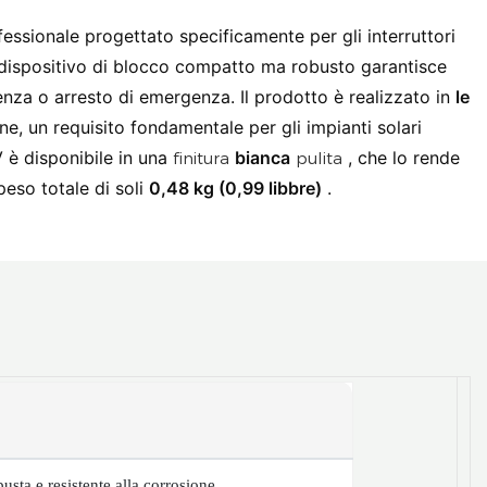
fessionale progettato specificamente per gli interruttori
o dispositivo di blocco compatto ma robusto garantisce
nza o arresto di emergenza. Il prodotto è realizzato in
le
one, un requisito fondamentale per gli impianti solari
V è disponibile in una
bianca
, che lo rende
finitura
pulita
eso totale di soli
0,48 kg (0,99 libbre)
.
usta e resistente alla corrosione.