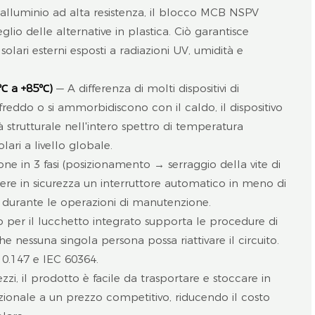
i alluminio ad alta resistenza, il blocco MCB NSPV
io delle alternative in plastica. Ciò garantisce
olari esterni esposti a radiazioni UV, umidità e
0℃ a +85℃)
— A differenza di molti dispositivi di
freddo o si ammorbidiscono con il caldo, il dispositivo
 strutturale nell'intero spettro di temperatura
lari a livello globale.
one in 3 fasi (posizionamento → serraggio della vite di
tere in sicurezza un interruttore automatico in meno di
à durante le operazioni di manutenzione.
ro per il lucchetto integrato supporta le procedure di
 nessuna singola persona possa riattivare il circuito.
0.147 e IEC 60364.
zzi, il prodotto è facile da trasportare e stoccare in
ezionale a un prezzo competitivo, riducendo il costo