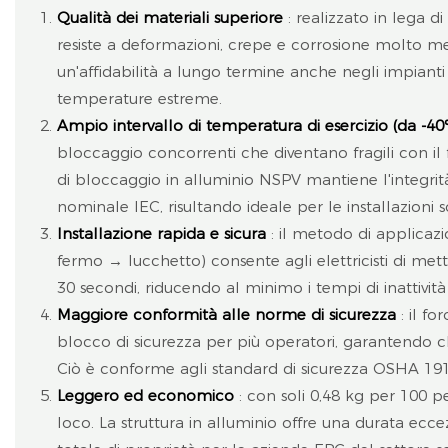
Qualità dei materiali superiore
: realizzato in lega d
resiste a deformazioni, crepe e corrosione molto megl
un'affidabilità a lungo termine anche negli impianti s
temperature estreme.
Ampio intervallo di temperatura di esercizio (da -4
bloccaggio concorrenti che diventano fragili con il 
di bloccaggio in alluminio NSPV mantiene l'integrità
nominale IEC, risultando ideale per le installazioni so
Installazione rapida e sicura
: il metodo di applicazi
fermo → lucchetto) consente agli elettricisti di met
30 secondi, riducendo al minimo i tempi di inattivit
Maggiore conformità alle norme di sicurezza
: il fo
blocco di sicurezza per più operatori, garantendo che
Ciò è conforme agli standard di sicurezza OSHA 191
Leggero ed economico
: con soli 0,48 kg per 100 pe
loco. La struttura in alluminio offre una durata ecc