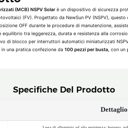
turizzati (MCB) NSPV Solar
è un dispositivo di sicurezza pro
i fotovoltaici (FV). Progettato da NewSun PV (NSPV), quest
posizione OFF durante le procedure di manutenzione, assiste
e equilibrio tra leggerezza, durata e resistenza alla corrosi
itivo di blocco per interruttori automatici miniaturizzati NSP
le in una pratica confezione da
100 pezzi per busta,
con un p
Specifiche Del Prodotto
Dettaglio
Lega di alluminio ad alta resistenza: leggera, rob