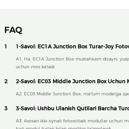
FAQ
1
1-Savol: EC1A Junction Box Turar-Joy Fotov
A1: Ha, EC1A Junction Box mustahkam dizayni, yuqori 
uchun mos keladi.
2
2-Savol: EC03 Middle Junction Box Uchun
A2: EC03 Middle Junction Box, ma'lum modelga qara
3
3-Savol: Ushbu Ulanish Qutilari Barcha Tur
A3: Asosan ikki oynali fotovoltaik modullar uchun mo'l
turli modul turlari bilan moslikni ta'minlaydi.