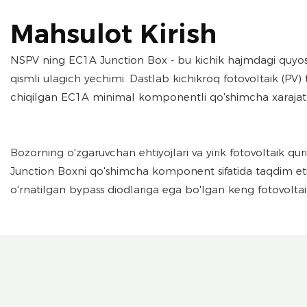
Mahsulot Kirish
NSPV ning EC1A Junction Box - bu kichik hajmdagi quyosh
qismli ulagich yechimi. Dastlab kichikroq fotovoltaik (PV)
chiqilgan EC1A minimal komponentli qo'shimcha xarajatlar 
Bozorning o'zgaruvchan ehtiyojlari va yirik fotovoltaik 
Junction Boxni qo'shimcha komponent sifatida taqdim etish
o'rnatilgan bypass diodlariga ega bo'lgan keng fotovoltaik 