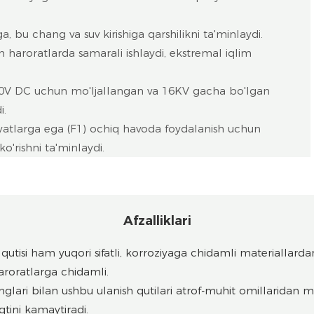
 bu chang va suv kirishiga qarshilikni ta'minlaydi.
aroratlarda samarali ishlaydi, ekstremal iqlim
0V DC uchun mo'ljallangan va 16KV gacha bo'lgan
i.
yatlarga ega (F1) ochiq havoda foydalanish uchun
o'rishni ta'minlaydi.
Afzalliklari
 qutisi ham yuqori sifatli, korroziyaga chidamli materiallar
aroratlarga chidamli.
nglari bilan ushbu ulanish qutilari atrof-muhit omillaridan
qtini kamaytiradi.