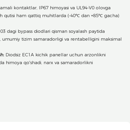
amali kontaktlar, IP67 himoyasi va UL94-V0 olovga
nish qutisi ham qattiq muhitlarda (-40℃ dan +85℃ gacha)
3 dagi bypass diodlari qisman soyalash paytida
di, umumiy tizim samaradorligi va rentabelligini maksimal
h:
Diodsiz EC1A kichik panellar uchun arzonlikni
da himoya qo'shadi, narx va samaradorlikni