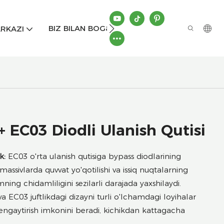
BIZ BILAN BOG&#39;LANISH
RKAZI
+ EC03 Diodli Ulanish Qutisi
k:
EC03 o'rta ulanish qutisiga bypass diodlarining
massivlarda quvvat yo'qotilishi va issiq nuqtalarning
imning chidamliligini sezilarli darajada yaxshilaydi.
 EC03 juftlikdagi dizayni turli o'lchamdagi loyihalar
gaytirish imkonini beradi, kichikdan kattagacha