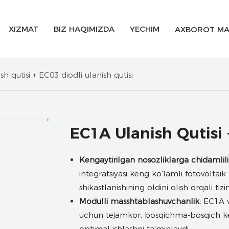
XIZMAT
BIZ HAQIMIZDA
YECHIM
AXBOROT MA
h qutisi + EC03 diodli ulanish qutisi
EC1A Ulanish Qutisi 
Kengaytirilgan nosozliklarga chidamlili
integratsiyasi keng ko'lamli fotovoltaik 
shikastlanishining oldini olish orqali tiz
Modulli masshtablashuvchanlik:
EC1A va
uchun tejamkor, bosqichma-bosqich ken
optimal ishlashni ta'minlaydi.