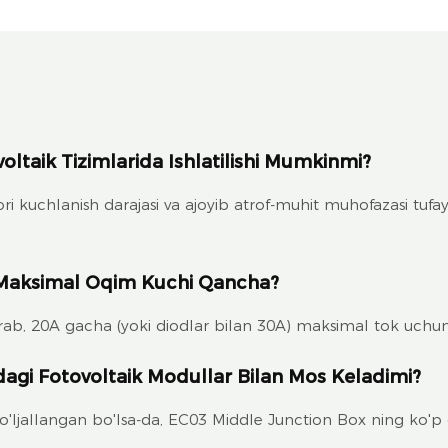
oltaik Tizimlarida Ishlatilishi Mumkinmi?
kuchlanish darajasi va ajoyib atrof-muhit muhofazasi tufayli 
 Maksimal Oqim Kuchi Qancha?
b, 20A gacha (yoki diodlar bilan 30A) maksimal tok uchun
dagi Fotovoltaik Modullar Bilan Mos Keladimi?
jallangan bo'lsa-da, EC03 Middle Junction Box ning ko'p qirral