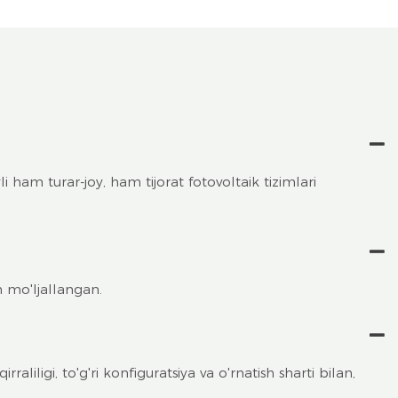
ham turar-joy, ham tijorat fotovoltaik tizimlari
 mo'ljallangan.
iligi, to'g'ri konfiguratsiya va o'rnatish sharti bilan,