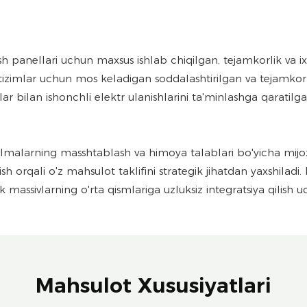
 panellari uchun maxsus ishlab chiqilgan, tejamkorlik va i
 tizimlar uchun mos keladigan soddalashtirilgan va tejamkor 
bilan ishonchli elektr ulanishlarini ta'minlashga qaratilga
qurilmalarning masshtablash va himoya talablari bo'yicha mi
 orqali o'z mahsulot taklifini strategik jihatdan yaxshilad
massivlarning o'rta qismlariga uzluksiz integratsiya qilish u
Mahsulot Xususiyatlari