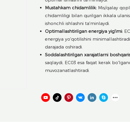
Mustahkam chidamlilik:
Mis/qalay qopl
chidamliligi bilan qurilgan ikkala ula
ishonchli ishlashni ta'minlaydi.
Optimallashtirilgan energiya yig'imi:
EC0
energiya yo'qotilishini minimallashtira
darajada oshiradi.
Soddalashtirilgan xarajatlarni boshqaris
saqlaydi, EC03 esa faqat kerak bo'lgan
muvozanatlashtiradi.