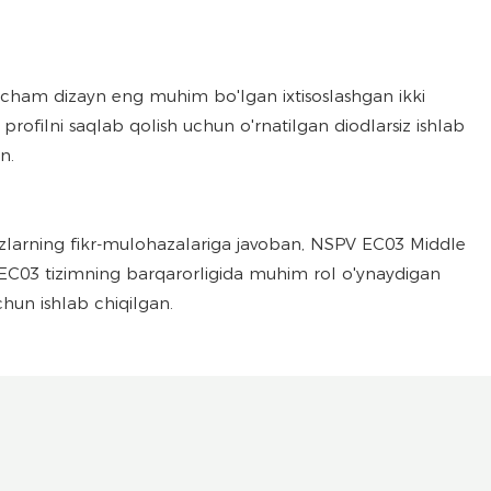
xcham dizayn eng muhim bo'lgan ixtisoslashgan ikki
profilni saqlab qolish uchun o'rnatilgan diodlarsiz ishlab
n.
jozlarning fikr-mulohazalariga javoban, NSPV EC03 Middle
i. EC03 tizimning barqarorligida muhim rol o'ynaydigan
chun ishlab chiqilgan.