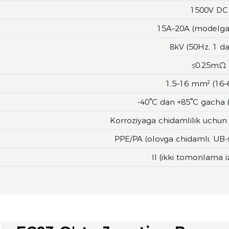
1500V DC
15A–20A (modelga 
8kV (50Hz, 1 da
≤0.25mΩ
1,5–16 mm² (16
-40°C dan +85°C gacha (
Korroziyaga chidamlilik uchun
PPE/PA (olovga chidamli, UB-s
II (ikki tomonlama i