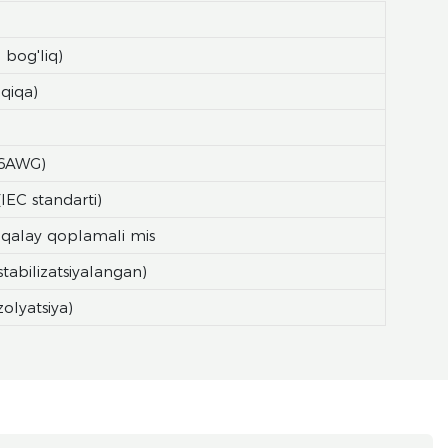
bog'liq)
qiqa)
–6AWG)
IEC standarti)
 qalay qoplamali mis
tabilizatsiyalangan)
zolyatsiya)