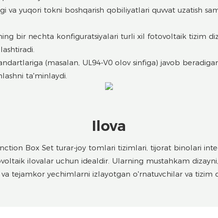
gi va yuqori tokni boshqarish qobiliyatlari quvvat uzatish s
 bir nechta konfiguratsiyalari turli xil fotovoltaik tizim diz
ashtiradi.
tandartlariga (masalan, UL94-V0 olov sinfiga) javob beradigan u
hlashni ta'minlaydi.
Ilova
on Box Set turar-joy tomlari tizimlari, tijorat binolari inte
voltaik ilovalar uchun idealdir. Ularning mustahkam dizayni, 
i va tejamkor yechimlarni izlayotgan o'rnatuvchilar va tizim