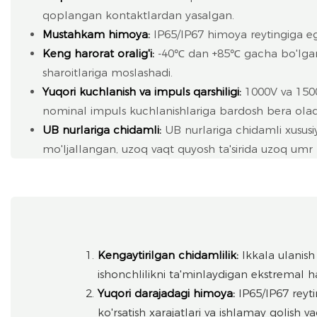
qoplangan kontaktlardan yasalgan.
Mustahkam himoya:
IP65/IP67 himoya reytingiga ega,
Keng harorat oralig'i:
-40℃ dan +85℃ gacha bo'lgan h
sharoitlariga moslashadi.
Yuqori kuchlanish va impuls qarshiligi:
1000V va 150
nominal impuls kuchlanishlariga bardosh bera olad
UB nurlariga chidamli:
UB nurlariga chidamli xususi
mo'ljallangan, uzoq vaqt quyosh ta'sirida uzoq umr k
Kengaytirilgan chidamlilik:
Ikkala ulanish
ishonchlilikni ta'minlaydigan ekstremal h
Yuqori darajadagi himoya:
IP65/IP67 reyti
ko'rsatish xarajatlari va ishlamay qolish va