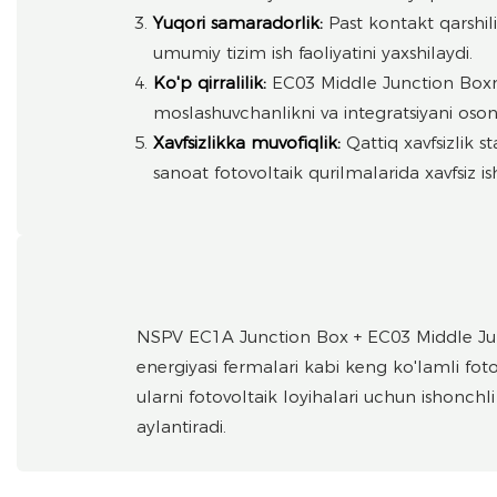
Yuqori samaradorlik:
Past kontakt qarshili
umumiy tizim ish faoliyatini yaxshilaydi.
Ko'p qirralilik:
EC03 Middle Junction Boxning
moslashuvchanlikni va integratsiyani osonl
Xavfsizlikka muvofiqlik:
Qattiq xavfsizlik s
sanoat fotovoltaik qurilmalarida xavfsiz is
NSPV EC1A Junction Box + EC03 Middle Juncti
energiyasi fermalari kabi keng ko'lamli foto
ularni fotovoltaik loyihalari uchun ishonchl
aylantiradi.