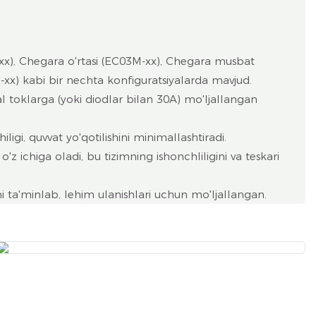
x), Chegara o'rtasi (EC03M-xx), Chegara musbat
-xx) kabi bir nechta konfiguratsiyalarda mavjud.
toklarga (yoki diodlar bilan 30A) mo'ljallangan
igi, quvvat yo'qotilishini minimallashtiradi.
'z ichiga oladi, bu tizimning ishonchliligini va teskari
ni ta'minlab, lehim ulanishlari uchun mo'ljallangan.