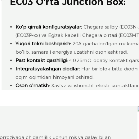
EC03 O'rta Junction Box:
Ko'p qirrali konfiguratsiyalar:
Chegara salbiy (EC03N-x
(EC03P-xx) va Egizak kabelli Chegara o'rtasi (EC03MT
Yuqori tokni boshqarish:
20A gacha bo'lgan maksimal 
bo'lib, samarali energiya uzatishni osonlashtiradi.
Past kontakt qarshiligi:
≤ 0,25mΩ odatiy kontakt qarshil
Integratsiyalashgan diodlar:
Har bir blok bitta diodni o
oqim oqimidan himoyani oshiradi.
Oson o'rnatish:
Xavfsiz va ishonchli elektr kontaktlari
orroziyaga chidamlilik uchun mis va qalay bilan