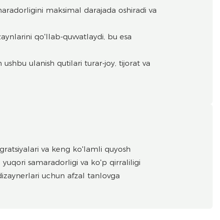
amaradorligini maksimal darajada oshiradi va
aynlarini qo'llab-quvvatlaydi, bu esa
shbu ulanish qutilari turar-joy, tijorat va
gratsiyalari va keng ko'lamli quyosh
yuqori samaradorligi va ko'p qirraliligi
 dizaynerlari uchun afzal tanlovga