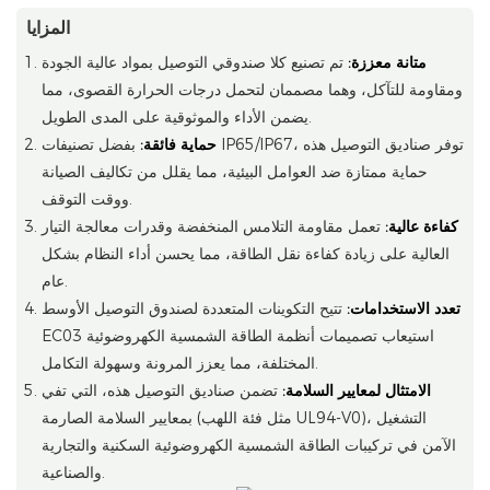
المزايا
متانة معززة:
تم تصنيع كلا صندوقي التوصيل بمواد عالية الجودة
ومقاومة للتآكل، وهما مصممان لتحمل درجات الحرارة القصوى، مما
يضمن الأداء والموثوقية على المدى الطويل.
حماية فائقة:
بفضل تصنيفات IP65/IP67، توفر صناديق التوصيل هذه
حماية ممتازة ضد العوامل البيئية، مما يقلل من تكاليف الصيانة
ووقت التوقف.
كفاءة عالية:
تعمل مقاومة التلامس المنخفضة وقدرات معالجة التيار
العالية على زيادة كفاءة نقل الطاقة، مما يحسن أداء النظام بشكل
عام.
تعدد الاستخدامات:
تتيح التكوينات المتعددة لصندوق التوصيل الأوسط
EC03 استيعاب تصميمات أنظمة الطاقة الشمسية الكهروضوئية
المختلفة، مما يعزز المرونة وسهولة التكامل.
الامتثال لمعايير السلامة:
تضمن صناديق التوصيل هذه، التي تفي
بمعايير السلامة الصارمة (مثل فئة اللهب UL94-V0)، التشغيل
الآمن في تركيبات الطاقة الشمسية الكهروضوئية السكنية والتجارية
والصناعية.