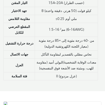
15A–20A (حسب الطراز)
التيار المقنن
8 كيلو فولت (50 هرتز، دقيقة واحدة)
جهد الاختبار
≤0.25 ملي أوم
مقاومة التلامس
المقطع العرضي
1.5–16 مم² (16–6AWG)
للكابل
من -40 درجة مئوية إلى +85 درجة مئوية
درجة حرارة التشغيل
(معيار اللجنة الكهروتقنية الدولية)
نحاس مطلي بالقصدير لمقاومة التآكل
جهات الاتصال
معدات الوقاية الشخصية/البولي أميد (مقاومة
العزل
للهب، ومثبتة ضد الأشعة فوق البنفسجية)
II (عزل مزدوج)
فئة السلامة