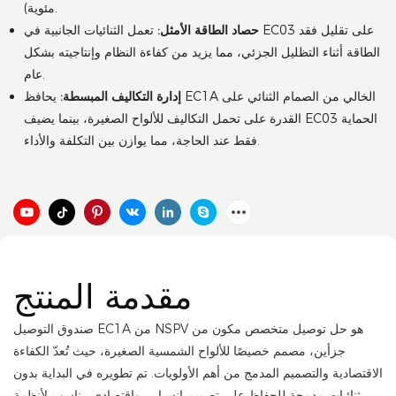
مئوية).
حصاد الطاقة الأمثل:
تعمل الثنائيات الجانبية في EC03 على تقليل فقد
الطاقة أثناء التظليل الجزئي، مما يزيد من كفاءة النظام وإنتاجيته بشكل
عام.
إدارة التكاليف المبسطة:
يحافظ EC1A الخالي من الصمام الثنائي على
القدرة على تحمل التكاليف للألواح الصغيرة، بينما يضيف EC03 الحماية
فقط عند الحاجة، مما يوازن بين التكلفة والأداء.
مقدمة المنتج
صندوق التوصيل EC1A من NSPV هو حل توصيل متخصص مكون من
جزأين، مصمم خصيصًا للألواح الشمسية الصغيرة، حيث تُعدّ الكفاءة
الاقتصادية والتصميم المدمج من أهم الأولويات. تم تطويره في البداية بدون
ثنائيات مدمجة للحفاظ على تصميم انسيابي واقتصادي مناسب لأنظمة