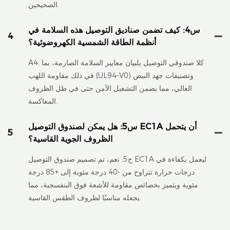
الصحيحين.
س4: كيف تضمن صناديق التوصيل هذه السلامة في
4
أنظمة الطاقة الشمسية الكهروضوئية؟
A4: كلا صندوقي التوصيل يلبيان معايير السلامة الصارمة، بما
في ذلك مقاومة اللهب (UL94-V0) وتصنيفات جهد النبض
العالي، مما يضمن التشغيل الآمن حتى في ظل الظروف
المعاكسة.
س5: هل يمكن لصندوق التوصيل EC1A أن يتحمل
5
الظروف الجوية القاسية؟
ج5: نعم، تم تصميم صندوق التوصيل EC1A ليعمل بكفاءة في
درجات حرارة تتراوح من -40 درجة مئوية إلى +85 درجة
مئوية ويتميز بخصائص مقاومة للأشعة فوق البنفسجية، مما
يجعله مناسبًا لظروف الطقس القاسية.