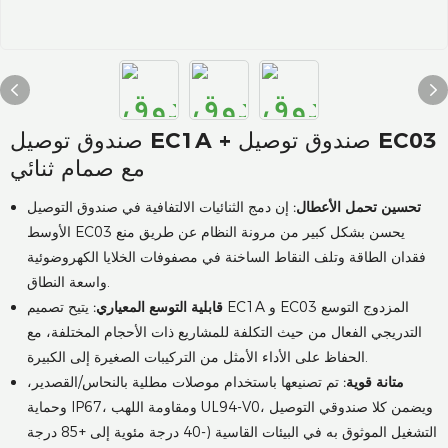
صندوق توصيل EC1A + صندوق توصيل EC03
مع صمام ثنائي
تحسين تحمل الأعطال:
إن دمج الثنائيات الالتفافية في صندوق التوصيل
الأوسط EC03 يحسن بشكل كبير من مرونة النظام عن طريق منع
فقدان الطاقة وتلف النقاط الساخنة في مصفوفات الخلايا الكهروضوئية
واسعة النطاق.
قابلية التوسع المعياري:
يتيح تصميم EC1A و EC03 المزدوج التوسع
التدريجي الفعال من حيث التكلفة للمشاريع ذات الأحجام المختلفة، مع
الحفاظ على الأداء الأمثل من التركيبات الصغيرة إلى الكبيرة.
متانة قوية:
تم تصنيعها باستخدام موصلات مطلية بالنحاس/القصدير،
وحماية IP67، ومقاومة اللهب UL94-V0، ويضمن كلا صندوقي التوصيل
التشغيل الموثوق به في البيئات القاسية (-40 درجة مئوية إلى +85 درجة