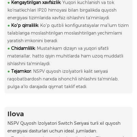
●
Kengaytirilgan xavfsizlik:
Yuqori kuchlanish va tok
ko'rsatkichlari IP20 himoyasi bilan birgalikda quyosh
energiyasi tizimlarida xavfsiz ishlashni ta'minlaydi.
●
Ko'p qirralilik:
Ko'p qutbli konfiguratsiyalar ma'lum tizim
talablariga moslashtirilgan moslashtirilgan yechimlarni
yaratish imkonini beradi.
●
Chidamlilik:
Mustahkam dizayn va yuqori sifatli
materiallar, hatto qiyin muhitlarda ham uzoq muddatli
ishlashni ta'minlaydi.
●
Tejamkor:
NSPV quyosh izolyatorli kalit seriyasi
raqobatbardosh narxda ishonchli ishlashni ta'minlab,
pulga a'lo darajada qiymat taklif etadi.
Ilova
NSPV Quyosh Izolyatori Switch Seriyasi turli xil quyosh
energiyasi dasturlari uchun ideal, jumladan: