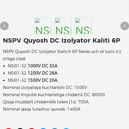
NSPV Quyosh DC Izolyator Kaliti 6P
NSPV Quyosh DC Izolyator Switch 6P Series uch xil turni o'z
ichiga oladi:
NSI01-32
1000V DC 32A
,
NSI01-32
1200V DC 26A
,
NSI01-32
1500V DC 20A
,
Nominal izolyatsiya kuchlanishi DC: 1500V
Nominal impulsli kuchlanishga chidamli DC: 8000V
Qisqa muddatli chidamlilik tokini (1s): 700A
Nominal qisqa tutashuv quvvati: 1400A