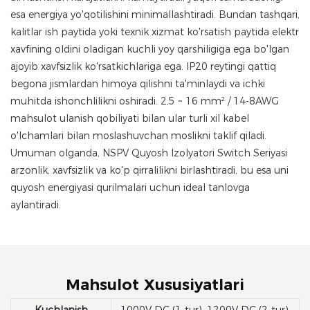
esa energiya yo'qotilishini minimallashtiradi. Bundan tashqari,
kalitlar ish paytida yoki texnik xizmat ko'rsatish paytida elektr
xavfining oldini oladigan kuchli yoy qarshiligiga ega bo'lgan
ajoyib xavfsizlik ko'rsatkichlariga ega. IP20 reytingi qattiq
begona jismlardan himoya qilishni ta'minlaydi va ichki
muhitda ishonchlilikni oshiradi. 2,5 ~ 16 mm² / 14-8AWG
mahsulot ulanish qobiliyati bilan ular turli xil kabel
o'lchamlari bilan moslashuvchan moslikni taklif qiladi.
Umuman olganda, NSPV Quyosh Izolyatori Switch Seriyasi
arzonlik, xavfsizlik va ko'p qirralilikni birlashtiradi, bu esa uni
quyosh energiyasi qurilmalari uchun ideal tanlovga
aylantiradi.
Mahsulot Xususiyatlari
Kuchlanish
1000V DC (1-tur), 1200V DC (2-tur),