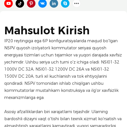
Mahsulot Kirish
IP20 reytingiga ega 6P konfiguratsiyalarida mavjud bo'lgan
NSPV quyosh izolyatorli kommutator seriyasi quyosh
energiyasi tizimlari uchun tejamkor va yuqori darajada xavfsiz
yechimdir. Ushbu seriya uch turni o'z ichiga oladi: NSI01-32
1000V DC 32A, NSI01-32 1200V DC 26A va NSI01-32
1500V DC 20A, turli xil kuchlanish va tok ehtiyojlarini
qondiradi. NSPV tomonidan ishlab chiqilgan ushbu
kommutatorlar mustahkam konstruksiya va ilg'or xavfsizlik
mexanizmlariga ega.
Asosiy afzalliklardan biri xarajatlarni tejashdir. Ularning
bardoshli dizayni vaqt o'tishi bilan texnik xizmat ko'rsatish va
almashtirish xarajatlarini kamaytiradi, yuqori samaradorligi