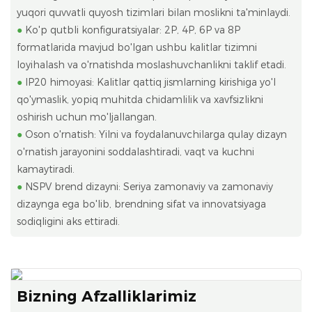
yuqori quvvatli quyosh tizimlari bilan moslikni ta'minlaydi.
●
Ko'p qutbli konfiguratsiyalar: 2P, 4P, 6P va 8P
formatlarida mavjud bo'lgan ushbu kalitlar tizimni
loyihalash va o'rnatishda moslashuvchanlikni taklif etadi.
●
IP20 himoyasi: Kalitlar qattiq jismlarning kirishiga yo'l
qo'ymaslik, yopiq muhitda chidamlilik va xavfsizlikni
oshirish uchun mo'ljallangan.
●
Oson o'rnatish: Yilni va foydalanuvchilarga qulay dizayn
o'rnatish jarayonini soddalashtiradi, vaqt va kuchni
kamaytiradi.
●
NSPV brend dizayni: Seriya zamonaviy va zamonaviy
dizaynga ega bo'lib, brendning sifat va innovatsiyaga
sodiqligini aks ettiradi.
Bizning Afzalliklarimiz