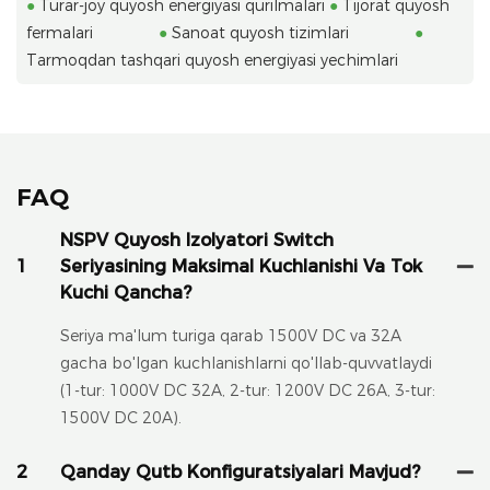
●
Turar-joy quyosh energiyasi qurilmalari
●
Tijorat quyosh
fermalari
●
Sanoat quyosh tizimlari
●
Tarmoqdan tashqari quyosh energiyasi yechimlari
FAQ
NSPV Quyosh Izolyatori Switch
1
Seriyasining Maksimal Kuchlanishi Va Tok
Kuchi Qancha?
Seriya ma'lum turiga qarab 1500V DC va 32A
gacha bo'lgan kuchlanishlarni qo'llab-quvvatlaydi
(1-tur: 1000V DC 32A, 2-tur: 1200V DC 26A, 3-tur:
1500V DC 20A).
2
Qanday Qutb Konfiguratsiyalari Mavjud?