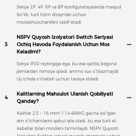
Seriya 2P, 4P, 6P va 8P konfiguratsiyalarida mavjud
bo'lib, turli tizim dizaynlari uchun
moslashuvchanlikni taklif etadi.
NSPV Quyosh Izolyatori Switch Seriyasi
3
Ochiq Havoda Foydalanish Uchun Mos
Keladimi?
Seriya IP20 reytingiga ega, bu esa qattiq begona
jismlardan himoya qiladi, ammo suv o'tkazmaydi.
Uy ichida o'rnatish uchun tavsiya etiladi.
Kalitlarning Mahsulot Ulanish Qobiliyati
4
Qanday?
Kalitlar 2,5 ~ 16 mm² / 14-8AWG gacha bo'lgan
sim o'lchamlarini qabul qila oladi, bu esa turli xil
kabellar bilan moslikni ta'minlaydi. NSPV Quyosh