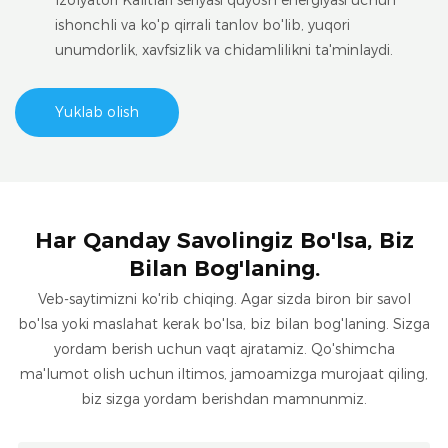
Izolyatori Kalitlari seriyasi quyosh energiyasi uchun
ishonchli va ko'p qirrali tanlov bo'lib, yuqori
unumdorlik, xavfsizlik va chidamlilikni ta'minlaydi.
Yuklab olish
Har Qanday Savolingiz Bo'lsa, Biz
Bilan Bog'laning.
Veb-saytimizni ko'rib chiqing. Agar sizda biron bir savol
bo'lsa yoki maslahat kerak bo'lsa, biz bilan bog'laning. Sizga
yordam berish uchun vaqt ajratamiz. Qo'shimcha
ma'lumot olish uchun iltimos, jamoamizga murojaat qiling,
biz sizga yordam berishdan mamnunmiz.