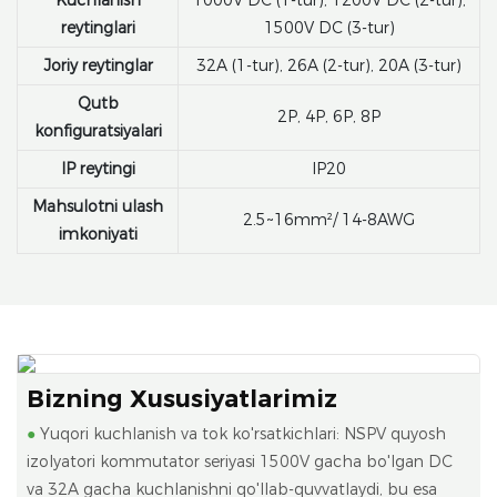
reytinglari
1500V DC (3-tur)
Joriy reytinglar
32A (1-tur), 26A (2-tur), 20A (3-tur)
Qutb
2P, 4P, 6P, 8P
konfiguratsiyalari
IP reytingi
IP20
Mahsulotni ulash
2.5~16mm²/ 14-8AWG
imkoniyati
Bizning Xususiyatlarimiz
●
Yuqori kuchlanish va tok ko'rsatkichlari: NSPV quyosh
izolyatori kommutator seriyasi 1500V gacha bo'lgan DC
va 32A gacha kuchlanishni qo'llab-quvvatlaydi, bu esa