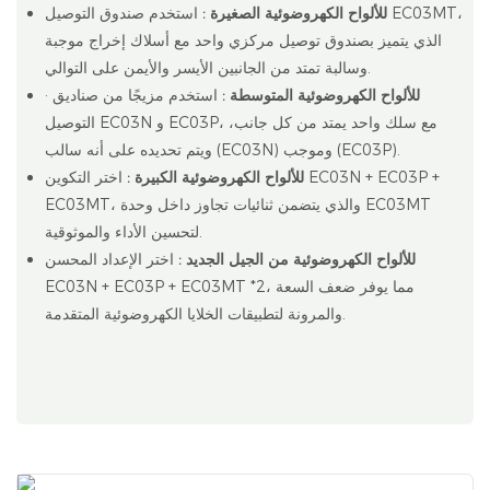
للألواح الكهروضوئية الصغيرة
:
استخدم صندوق التوصيل EC03MT،
الذي يتميز بصندوق توصيل مركزي واحد مع أسلاك إخراج موجبة
وسالبة تمتد من الجانبين الأيسر والأيمن على التوالي.
للألواح الكهروضوئية المتوسطة
:
استخدم مزيجًا من صناديق
·
التوصيل EC03N و EC03P، مع سلك واحد يمتد من كل جانب،
ويتم تحديده على أنه سالب (EC03N) وموجب (EC03P).
للألواح الكهروضوئية الكبيرة
:
اختر التكوين EC03N + EC03P +
EC03MT، والذي يتضمن ثنائيات تجاوز داخل وحدة EC03MT
لتحسين الأداء والموثوقية.
للألواح الكهروضوئية من الجيل الجديد
:
اختر الإعداد المحسن
EC03N + EC03P + EC03MT *2، مما يوفر ضعف السعة
والمرونة لتطبيقات الخلايا الكهروضوئية المتقدمة.