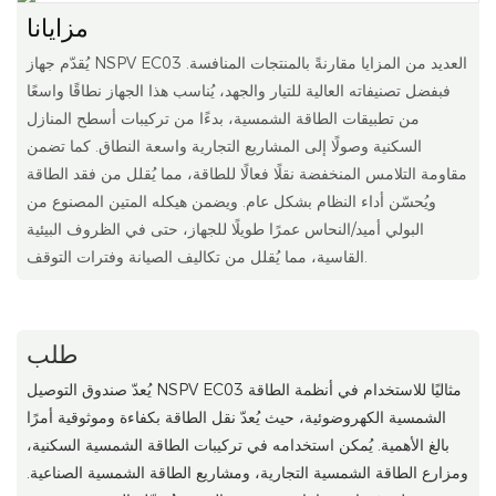
مزايانا
يُقدّم جهاز NSPV EC03 العديد من المزايا مقارنةً بالمنتجات المنافسة.
فبفضل تصنيفاته العالية للتيار والجهد، يُناسب هذا الجهاز نطاقًا واسعًا
من تطبيقات الطاقة الشمسية، بدءًا من تركيبات أسطح المنازل
السكنية وصولًا إلى المشاريع التجارية واسعة النطاق. كما تضمن
مقاومة التلامس المنخفضة نقلًا فعالًا للطاقة، مما يُقلل من فقد الطاقة
ويُحسّن أداء النظام بشكل عام. ويضمن هيكله المتين المصنوع من
البولي أميد/النحاس عمرًا طويلًا للجهاز، حتى في الظروف البيئية
القاسية، مما يُقلل من تكاليف الصيانة وفترات التوقف.
طلب
يُعدّ صندوق التوصيل NSPV EC03 مثاليًا للاستخدام في أنظمة الطاقة
الشمسية الكهروضوئية، حيث يُعدّ نقل الطاقة بكفاءة وموثوقية أمرًا
بالغ الأهمية. يُمكن استخدامه في تركيبات الطاقة الشمسية السكنية،
ومزارع الطاقة الشمسية التجارية، ومشاريع الطاقة الشمسية الصناعية.