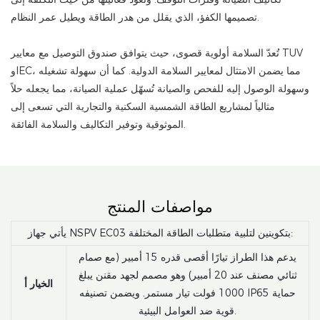
تصميمها الكفؤ، الذي يقلل من هدر الطاقة ويطيل عمر النظام.
تُعدّ السلامة أولوية قصوى، حيث يتوافق صندوق التوصيل مع معايير TUV
وIEC، مما يضمن الامتثال لمعايير السلامة الدولية. كما أن سهولة تشغيله
وسهولة الوصول إليه للفحص والصيانة تُسهّل عملية الصيانة، مما يجعله حلاً
مثالياً لمشاريع الطاقة الشمسية السكنية والتجارية التي تسعى إلى
الموثوقية وتوفير التكاليف والسلامة الفائقة.
مواصفات المنتج
يأتي جهاز NSPV EC03 بتكوينين لتلبية متطلبات الطاقة المختلفة:
يدعم هذا الطراز تيارًا أقصى قدره 15 أمبير (مع صمام
ثنائي مصنف عند 20 أمبير) وهو مصمم لجهد مقنن يبلغ
الخيار أ
1000 فولت تيار مستمر. ويضمن تصنيفه IP65 حماية
قوية ضد العوامل البيئية.