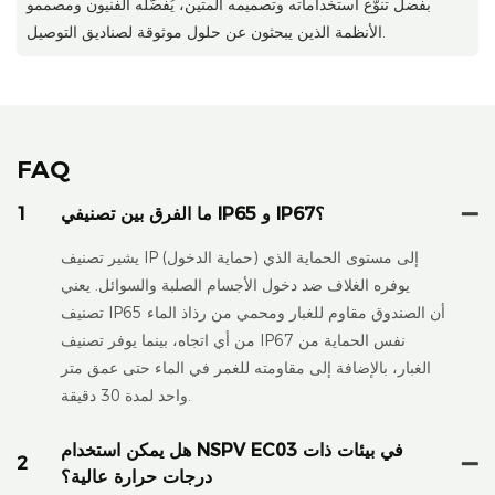
بفضل تنوّع استخداماته وتصميمه المتين، يُفضّله الفنيون ومصممو
الأنظمة الذين يبحثون عن حلول موثوقة لصناديق التوصيل.
FAQ
ما الفرق بين تصنيفي IP65 و IP67؟
1
يشير تصنيف IP (حماية الدخول) إلى مستوى الحماية الذي
يوفره الغلاف ضد دخول الأجسام الصلبة والسوائل. يعني
تصنيف IP65 أن الصندوق مقاوم للغبار ومحمي من رذاذ الماء
من أي اتجاه، بينما يوفر تصنيف IP67 نفس الحماية من
الغبار، بالإضافة إلى مقاومته للغمر في الماء حتى عمق متر
واحد لمدة 30 دقيقة.
هل يمكن استخدام NSPV EC03 في بيئات ذات
2
درجات حرارة عالية؟