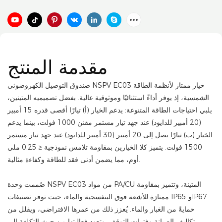
مقدمة المنتج
صندوق التوصيل الكهروضوئي NSPV EC03 خيار ممتاز لأنظمة الطاقة
الشمسية، إذ يوفر أداءً استثنائيًا وموثوقية عالية. بفضل تصميميه المتينين،
يلبي احتياجات الطاقة المتنوعة: يدعم الخيار (أ) تيارًا أقصى قدره 15 أمبير
(20 أمبير للدايود) عند جهد تيار مستمر مقنن 1000 فولت، بينما يدعم
الخيار (ب) تيارًا يصل إلى 20 أمبير (30 أمبير للدايود) عند جهد تيار مستمر
1500 فولت. يتميز كلا الخيارين بمقاومة تلامس نموذجية ≤ 0.25 ملي
أوم، مما يضمن أدنى فقد للطاقة وكفاءة مثالية.
صُممت وحدة NSPV EC03 من مواد PA/CU المتينة، وتتميز بمقاومة
ممتازة للأشعة فوق البنفسجية والماء، حيث توفر تصنيفات IP65 وIP67
حمايةً من الغبار والماء. يُعزز ذلك من عمرها الافتراضي، ويقلل من
تكاليف الصيانة وفترات التوقف. وتعود فعاليتها من حيث التكلفة إلى