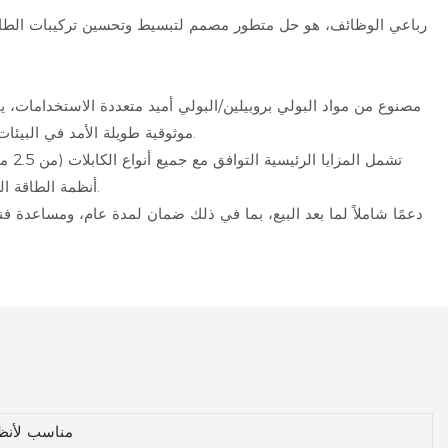
مصنوع من مواد البولي بروبيلين/البولي أميد متعددة الاستخدامات، 
تصميمه المقاوم للماء والغبار، الحاصل على تصنيف IP68، موثوقية طويلة الأمد في البيئات الخارجية، مما يجعله مثالياً لمشاريع الطاقة الشمسية السكنية والتجارية والصناعية.
أنظمة الطاقة الشمسية الحديثة عالية الكفاءة. كما يُسهّل التصميم المريح عملية الاستخدام، بينما تضمن موصلات النحاس المقاومة للتآكل أداءً كهربائيًا مستقرًا.
DC1500V، مناس