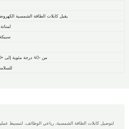
يقبل كابلات الطاقة الشمسية الكهروضوئية من 2.5 مم² إلى 16 مم² (موصلات نحاسية أحادية ال
غلاف /PA
سبيكة 
من -40 درجة مئوية إلى +90 درجة مئوية (من -40 درجة فهرنهايت إلى +194 درجة فهرنهايت)
متوافق مع معايير  62852