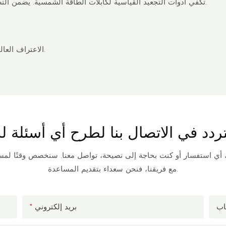
تكفي أدوات التجعيد القياسية لكابلات الطاقة الشمسية. يضمن التصميم المريح للموصل سهولة الاستخدام دون المساس بالسلامة.
يضمن الامتثال لمعايير IEC 62852 و TÜV الاعتراف العالمي بالسلامة والأداء.
يك أي استفسار أو كنت بحاجة إلى نصيحة، تواصل معنا. سنخصص وقتًا لم
مع فريقنا، فنحن سعداء بتقديم المساعدة.
اب
بريد إلكتروني