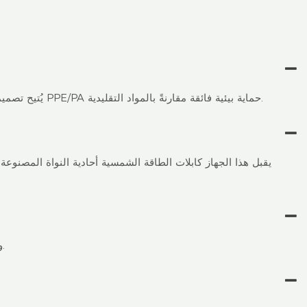
يُتيح تصميمها متعدد التوصيلات 4 في 1 دمج أربعة كابلات في آنٍ واحد، مما يُقلل من الفوضى وخطوات التركيب. كما يوفر غلافها المصنوع من مادة PPE/PA حماية بيئية فائقة مقارنةً بالمواد التقليدية.
نعم! تصنيف IP68 وتحمل درجات الحرارة من -40 درجة مئوية إلى +90 درجة مئوية يجعلها مناسبة للبيئات الصحراوية والساحلية والقطبية.