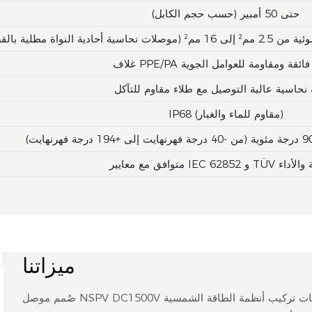
حتى 50 أمبير (حسب حجم الكابل)
نواة مطلية بالقصدير)
PPE لمتانة فائقة ومقاومة للعوامل الجوية
نحاسية عالية التوصيل مع طلاء مقاوم للتآكل
IP68 (مقاوم للماء والغبار)
IEC و TÜV للسلامة والأداء
ميزاتنا
صُمم موصل NSPV DC1500V لتوصيل كابلات الطاقة الشمسية، رباعي الوظائف، لتبسيط عمليات تركيب أنظمة الطاقة الشمسية