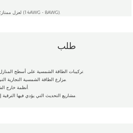
مصنوع من مادة PPE لعزل ممتاز؛ متوافق مع الكابلات من 2.5 مم² - 10 مم² (14AWG - 8AWG).
طلب
تركيبات الطاقة الشمسية على أسطح المنازل السكنية التي تتطلب أسلاكًا صغيرة الحجم وفعالة.
مزارع الطاقة الشمسية التجارية التي تحتاج إلى وصلات قابلة للتوسع وذات سعة عالية.
أنظمة خارج الشبكة حيث تكون المساحة والمتانة أمراً بالغ الأهمية.
مشاريع التحديث التي يؤدي فيها الترقية إلى حل متعدد التوصيلات إلى تحسين كفاءة النظام.