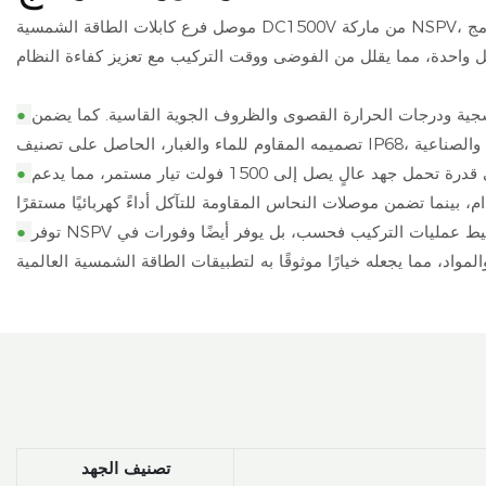
موصل فرع كابلات الطاقة الشمسية DC1500V من ماركة NSPV، رباعي الوظائف، هو حل متطور مصمم لتبسيط وتحسين تركيبات الطاقة الشمسية. يتميز هذا الموصل بتصميم متعدد التوصيلات، مما يسمح بدمج
نفسجية ودرجات الحرارة القصوى والظروف الجوية القاسية. كما يضمن
●
تشمل المزايا الرئيسية التوافق مع جميع أنواع الكابلات (من 2.5 مم² إلى 16 مم²)، مما يُغني عن الحاجة إلى محولات متعددة، بالإضافة إلى قدرة تحمل جهد عالٍ يصل إلى 1500 فولت تيار مستمر، مما يدعم
●
توفر NSPV دعمًا شاملاً لما بعد البيع، بما في ذلك ضمان لمدة عام، ومساعدة فنية، وسهولة الوصول إلى قطع الغيار. لا يقتصر دور هذا الموصل على تبسيط عمليات التركيب فحسب، بل يوفر أيضًا وفورات في
●
تصنيف الجهد