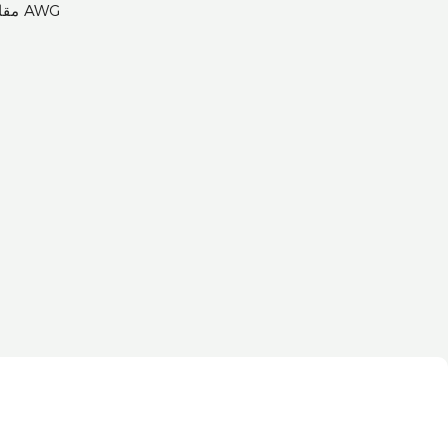
مقاس الكابل من 2.5 مم إلى 10 مم² / من 14 إلى 8 AWG