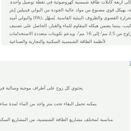
 إلى أربعة كابلات طاقة شمسية كهروضوئية في نقطة توصيل واحدة.
بهيكل قوي مصنوع من مواد عالية الجودة من البولي فينيلين إيثر (PPE)
والبولي أميد (PA)، مما يضمن مقاومة استثنائية للأشعة فوق البنفسجية ودرجات الحرارة القصوى والظروف البيئية القاسية. يُسهّل
 يضمن هيكله المقاوم للماء والغبار، الحاصل على تصنيف IP68، أداءً طويل الأمد في البيئات
الخارجية. يتوافق هذا الموصل مع مقاطع عرضية للكابلات تتراوح من 2.5 مم² إلى 16 مم²، ويدعم تكوينات متعددة الاستخدامات
لأنظمة الطاقة الشمسية السكنية والتجارية والصناعية.
يحتوي كل زوج على أطراف موجبة وسالبة في وحدة واحدة، مما يبسط عملية التركيب ويقلل من عدد المكونات.
يمكنه تحمل البقاء تحت متر واحد من الماء لمدة ساعة واحدة، مما يضمن أداءً موثوقًا به في الظروف الخارجية القاسية.
مناسبة لمختلف مشاريع الطاقة الشمسية، من المشاريع السكنية ا