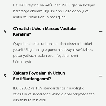
Ha! IP68 reytingi va -40°C dan +90°C gacha bo'lgan
haroratga chidamliligi uni cho'l, qirg'oqbo'yi va
arktik muhitlar uchun mos qiladi.
O'rnatish Uchun Maxsus Vositalar
4
Kerakmi?
Quyosh kabellari uchun standart qisish asboblari
yetarli. Ulagichning ergonomik dizayni xavfsizlikka
putur yetkazmasdan oson foydalanishni
ta'minlaydi.
Xalqaro Foydalanish Uchun
5
Sertifikatlanganmi?
IEC 62852 va TÜV standartlariga muvofiqlik
xavfsizlik va samaradorlikning global miqyosda tan
olinishini ta'minlaydi.