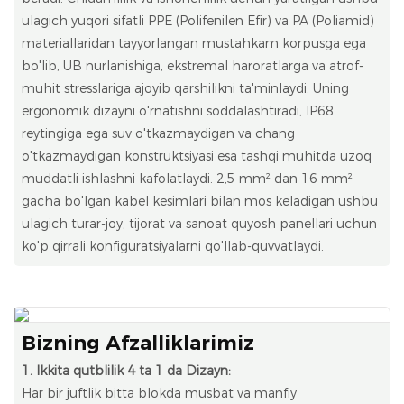
ulagich yuqori sifatli PPE (Polifenilen Efir) va PA (Poliamid)
materiallaridan tayyorlangan mustahkam korpusga ega
bo'lib, UB nurlanishiga, ekstremal haroratlarga va atrof-
muhit stresslariga ajoyib qarshilikni ta'minlaydi. Uning
ergonomik dizayni o'rnatishni soddalashtiradi, IP68
reytingiga ega suv o'tkazmaydigan va chang
o'tkazmaydigan konstruktsiyasi esa tashqi muhitda uzoq
muddatli ishlashni kafolatlaydi. 2,5 mm² dan 16 mm²
gacha bo'lgan kabel kesimlari bilan mos keladigan ushbu
ulagich turar-joy, tijorat va sanoat quyosh panellari uchun
ko'p qirrali konfiguratsiyalarni qo'llab-quvvatlaydi.
Bizning Afzalliklarimiz
1. Ikkita qutblilik 4 ta 1 da Dizayn:
Har bir juftlik bitta blokda musbat va manfiy