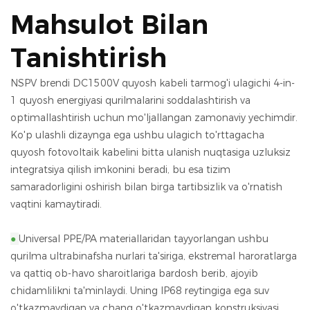
Mahsulot Bilan
Tanishtirish
NSPV brendi DC1500V quyosh kabeli tarmog'i ulagichi 4-in-
1 quyosh energiyasi qurilmalarini soddalashtirish va
optimallashtirish uchun mo'ljallangan zamonaviy yechimdir.
Ko'p ulashli dizaynga ega ushbu ulagich to'rttagacha
quyosh fotovoltaik kabelini bitta ulanish nuqtasiga uzluksiz
integratsiya qilish imkonini beradi, bu esa tizim
samaradorligini oshirish bilan birga tartibsizlik va o'rnatish
vaqtini kamaytiradi.
●
Universal PPE/PA materiallaridan tayyorlangan ushbu
qurilma ultrabinafsha nurlari ta'siriga, ekstremal haroratlarga
va qattiq ob-havo sharoitlariga bardosh berib, ajoyib
chidamlilikni ta'minlaydi. Uning IP68 reytingiga ega suv
o'tkazmaydigan va chang o'tkazmaydigan konstruksiyasi