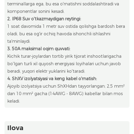
terminallarga ega, bu esa o'rnatishni soddalashtiradi va
komponentlar sonini kesadi.
2. IP68 Suv o'tkazmaydigan reytingi:
1 soat davomida 1 metr suv ostida qolishga bardosh bera
oladi, bu esa og'ir ochiq havoda ishonchli ishlashni
ta'minlaydi.
3. 50A maksimal oqim quvvati:
Kichik turar-joylardan tortib yirik tijorat inshootlarigacha
bo'lgan turli xil quyosh energiyasi loyihalari uchun javob
beradi, yuqori elektr yuklarini ko'taradi.
4. ShXV izolyatsiyasi va keng kabel o'rnatish:
Ajoyib izolyatsiya uchun ShXHdan tayyorlangan; 2,5 mm²
dan 10 mm² gacha (14AWG - 8AWG) kabellar bilan mos
keladi.
Ilova