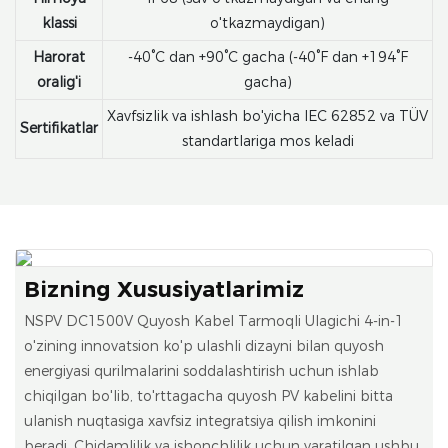
klassi
o'tkazmaydigan)
Harorat
-40°C dan +90°C gacha (-40°F dan +194°F
oralig'i
gacha)
Xavfsizlik va ishlash bo'yicha IEC 62852 va TÜV
Sertifikatlar
standartlariga mos keladi
Bizning Xususiyatlarimiz
NSPV DC1500V Quyosh Kabel Tarmoqli Ulagichi 4-in-1
o'zining innovatsion ko'p ulashli dizayni bilan quyosh
energiyasi qurilmalarini soddalashtirish uchun ishlab
chiqilgan bo'lib, to'rttagacha quyosh PV kabelini bitta
ulanish nuqtasiga xavfsiz integratsiya qilish imkonini
beradi. Chidamlilik va ishonchlilik uchun yaratilgan ushbu