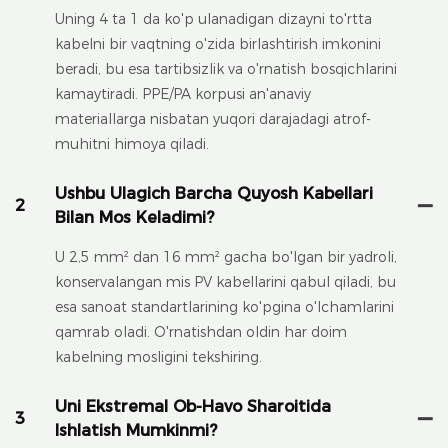
Uning 4 ta 1 da ko'p ulanadigan dizayni to'rtta
kabelni bir vaqtning o'zida birlashtirish imkonini
beradi, bu esa tartibsizlik va o'rnatish bosqichlarini
kamaytiradi. PPE/PA korpusi an'anaviy
materiallarga nisbatan yuqori darajadagi atrof-
muhitni himoya qiladi.
Ushbu Ulagich Barcha Quyosh Kabellari
2
Bilan Mos Keladimi?
U 2,5 mm² dan 16 mm² gacha bo'lgan bir yadroli,
konservalangan mis PV kabellarini qabul qiladi, bu
esa sanoat standartlarining ko'pgina o'lchamlarini
qamrab oladi. O'rnatishdan oldin har doim
kabelning mosligini tekshiring.
Uni Ekstremal Ob-Havo Sharoitida
3
Ishlatish Mumkinmi?