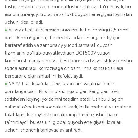
tashqi muhitda uzoq muddatli ishonchlilikni ta'minlaydi, bu
esa uni turar-joy, tijorat va sanoat quyosh energiyasi loyihalari
uchun ideal qiladi.
●
Asosiy afzalliklari orasida universal kabel mosligi (2,5 mm²
dan 16 mm² gacha), bir nechta adapterlarga ehtiyojni
bartaraf etish va zamonaviy yuqori samarali quyosh
tizimlarini qo'llab-quvvatlaydigan DC1500V yuqori
kuchlanish darajasi mavjud. Ergonomik dizayn ishlov berishni
soddalashtiradi, korroziyaga chidamli mis kontaktlari esa
barqaror elektr ishlashini kafolatlaydi.
●
NSPV 1 yillik kafolat, texnik yordam va almashtirish
qismlariga oson kirishni o'z ichiga olgan keng qamrovli
sotishdan keyingi yordamni taqdim etadi. Ushbu ulagich
nafaqat o'rnatishni soddalashtiradi, balki mehnat va material
talablarini kamaytirish orqali xarajatlarni tejashni ham
ta'minlaydi, bu esa uni global quyosh energiyasi ilovalari
uchun ishonchli tanlovga aylantiradi.