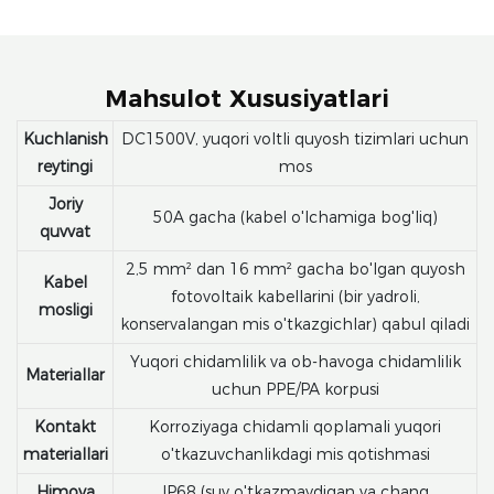
Mahsulot Xususiyatlari
Kuchlanish
DC1500V, yuqori voltli quyosh tizimlari uchun
reytingi
mos
Joriy
50A gacha (kabel o'lchamiga bog'liq)
quvvat
2,5 mm² dan 16 mm² gacha bo'lgan quyosh
Kabel
fotovoltaik kabellarini (bir yadroli,
mosligi
konservalangan mis o'tkazgichlar) qabul qiladi
Yuqori chidamlilik va ob-havoga chidamlilik
Materiallar
uchun PPE/PA korpusi
Kontakt
Korroziyaga chidamli qoplamali yuqori
materiallari
o'tkazuvchanlikdagi mis qotishmasi
Himoya
IP68 (suv o'tkazmaydigan va chang