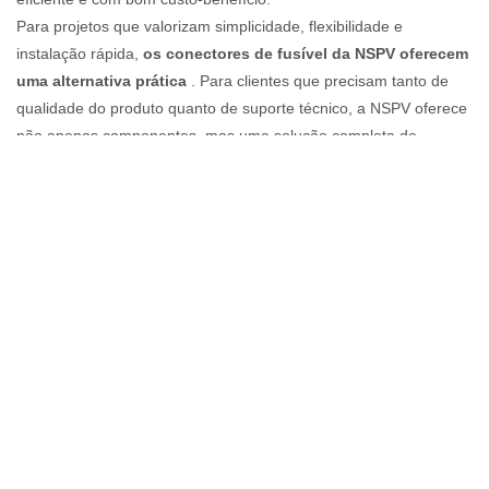
Para projetos que valorizam simplicidade, flexibilidade e
instalação rápida,
os conectores de fusível da NSPV oferecem
uma alternativa prática
. Para clientes que precisam tanto de
qualidade do produto quanto de suporte técnico, a NSPV oferece
não apenas componentes, mas uma solução completa de
conexão fotovoltaica.
Se você quiser, também posso transformar isso em um
artigo
para site com foco em vendas
, uma
versão em brochura
ou
uma
publicação no LinkedIn
.
Série de conectores de fusíveis para
cabos solares NSPV DC1500V
VER PRODUTOS
a partir de
$
Conectores de fusíveis para painéis
solares NSPV Série DC1500V IP68
VER PRODUTOS
a partir de
$