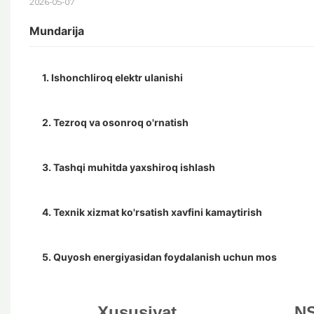
2026-05-07
Mundarija
1. Ishonchliroq elektr ulanishi
2. Tezroq va osonroq o'rnatish
3. Tashqi muhitda yaxshiroq ishlash
4. Texnik xizmat ko'rsatish xavfini kamaytirish
5. Quyosh energiyasidan foydalanish uchun mos
Xususiyat
NS