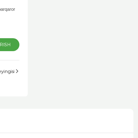
barqaror
RISH
yingisi