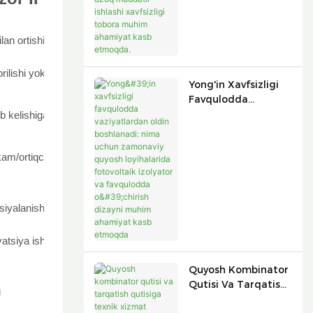
Uzoq Muddatli
Ishlashi Xavfsizligi
bilan ortishi mumkin
Tobora Muhim
Ahamiyat Kasb
Etmoqda.
ilishi yoki tezroq
Yong'in Xavfsizligi
Favqulodda
Vaziyatlardan Oldin
b kelishiga yo'l
Boshlanadi: Nima
Uchun Zamonaviy
am/ortiqcha tortishga
Quyosh Loyihalarida
Fotovoltaik Izolyator
Va Favqulodda
O'chirish Dizayni
siyalanishi mumkin
Muhim Ahamiyat
Kasb Etmoqda
yatsiya ishonchliligiga
Quyosh Kombinator
Qutisi Va Tarqatish
i
Qutisiga Texnik