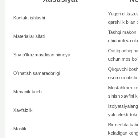
Yuqori o'tkazuv
Kontakt ishlashi
qarshilik bilan 
Tashqi makon u
Materiallar sifati
chidamli va ol
Qattiq ochiq h
Suv o'tkazmaydigan himoya
uchun mos bo'l
Qirquvchi bosh
O'rnatish samaradorligi
oson o'rnatishn
Mustahkam korp
Mexanik kuch
sinish xavfini 
Izolyatsiyalang
Xavfsizlik
yoki elektr toki
Bir nechta kabe
Moslik
keladigan keng