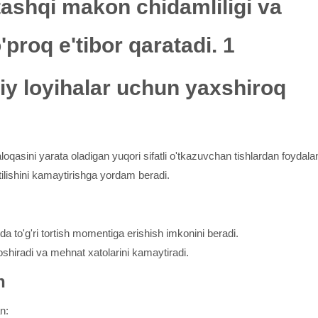
y loyihalar uchun yaxshiroq
loqasini yarata oladigan yuqori sifatli o'tkazuvchan tishlardan foydala
tilishini kamaytirishga yordam beradi.
a to'g'ri tortish momentiga erishish imkonini beradi.
oshiradi va mehnat xatolarini kamaytiradi.
h
n: