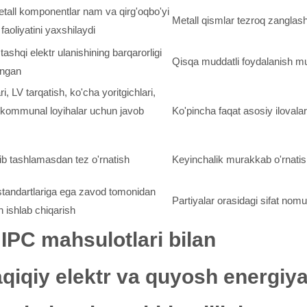
metall komponentlar nam va qirg'oqbo'yi
Metall qismlar tezroq zangla
faoliyatini yaxshilaydi
ashqi elektr ulanishining barqarorligi
Qisqa muddatli foydalanish m
angan
i, LV tarqatish, ko'cha yoritgichlari,
 kommunal loyihalar uchun javob
Ko'pincha faqat asosiy ilovala
lib tashlamasdan tez o'rnatish
Keyinchalik murakkab o'rnatis
 standartlariga ega zavod tomonidan
Partiyalar orasidagi sifat nomuv
 ishlab chiqarish