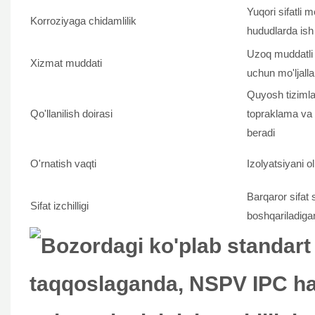
Yuqori sifatli 
Korroziyaga chidamlilik
hududlarda ish 
Uzoq muddatli t
Xizmat muddati
uchun mo'ljall
Quyosh tizimlar
Qo'llanilish doirasi
topraklama va
beradi
O'rnatish vaqti
Izolyatsiyani o
Barqaror sifat
Sifat izchilligi
boshqariladigan