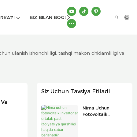
BIZ BILAN BOG&#39;LANISH
RKAZI
un ulanish ishonchliligi, tashqi makon chidamliligi va
Siz Uchun Tavsiya Etiladi
Va 
Nima Uchun
Fotovoltaik
Invertorlar Ertalab
Past Izolyatsiya
Qarshiligi Haqida