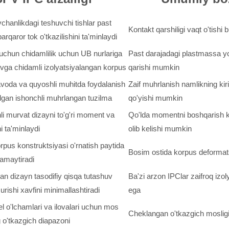
chanlikdagi teshuvchi tishlar past
Kontakt qarshiligi vaqt o'tishi 
barqaror tok o'tkazilishini ta'minlaydi
chun chidamlilik uchun UB nurlariga
Past darajadagi plastmassa yor
ovga chidamli izolyatsiyalangan korpus
qarishi mumkin
avoda va quyoshli muhitda foydalanish
Zaif muhrlanish namlikning kiri
gan ishonchli muhrlangan tuzilma
qo'yishi mumkin
li murvat dizayni to'g'ri moment va
Qo'lda momentni boshqarish k
i ta'minlaydi
olib kelishi mumkin
us konstruktsiyasi o'rnatish paytida
Bosim ostida korpus deformat
kamaytiradi
an dizayn tasodifiy qisqa tutashuv
Ba'zi arzon IPClar zaifroq izol
 urishi xavfini minimallashtiradi
ega
l o'lchamlari va ilovalari uchun mos
Cheklangan o'tkazgich moslig
 o'tkazgich diapazoni