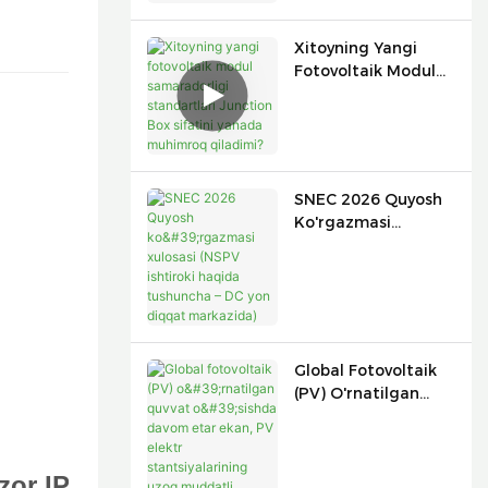
Xabar Berishadi?
Xitoyning Yangi
Fotovoltaik Modul
Samaradorligi
Standartlari
Junction Box
Sifatini Yanada
Muhimroq Qiladimi?
SNEC 2026 Quyosh
Ko'rgazmasi
Xulosasi (NSPV
Ishtiroki Haqida
Tushuncha – DC Yon
Diqqat Markazida)
Global Fotovoltaik
(PV) O'rnatilgan
Quvvat O'sishda
Davom Etar Ekan,
PV Elektr
zor IPC
Stantsiyalarining