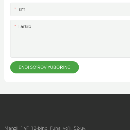
Ism
Tarkib
ENDI SO'ROV YUBORING
Manzil: 14F, 12-bino, Fuhai yo'li, 52-uy,