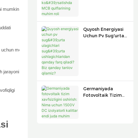
Xizmat Ko'rsatishda
MCB Qulflarining
shi mumkin
Muhim Roli
uddati
Quyosh Energiyasi
Uchun Pv Sug'urta
Ulagichlari Sug'urta
Ushlagichlaridan
r uchun mo'ljallangan
Qanday Farq Qiladi?
Biz Qanday Tanlov
Qilamiz?
h jarayoni
Germaniyada
ofiqligi
Fotovoltaik Tizim
Xavfsizligini
Oshirish: Nima
Uchun 1500V DC
Izolyatorli Kalitlar
Endi Juda Muhim