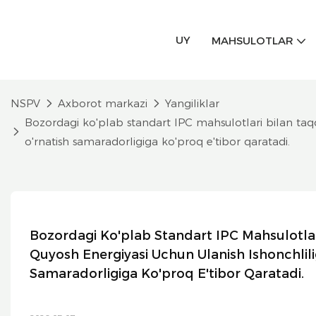
UY
MAHSULOTLAR
NSPV
Axborot markazi
Yangiliklar
Bozordagi ko'plab standart IPC mahsulotlari bilan taqq
o'rnatish samaradorligiga ko'proq e'tibor qaratadi.
Bozordagi Ko'plab Standart IPC Mahsulotlar
Quyosh Energiyasi Uchun Ulanish Ishonchlilig
Samaradorligiga Ko'proq E'tibor Qaratadi.