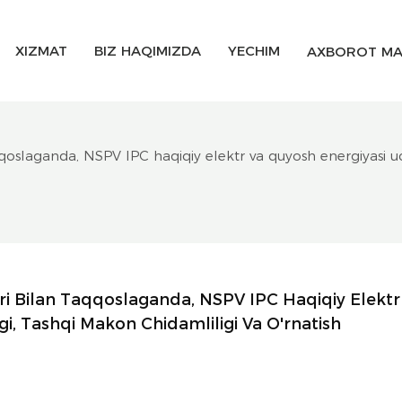
XIZMAT
BIZ HAQIMIZDA
YECHIM
AXBOROT MA
oslaganda, NSPV IPC haqiqiy elektr va quyosh energiyasi uch
i Bilan Taqqoslaganda, NSPV IPC Haqiqiy Elektr 
i, Tashqi Makon Chidamliligi Va O'rnatish 