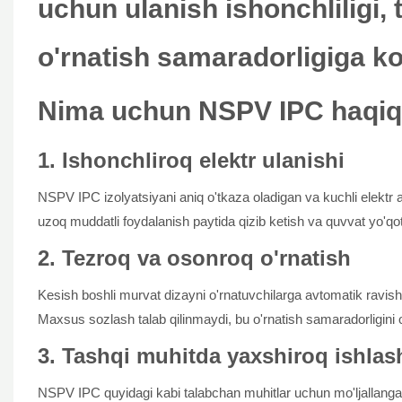
Nima uchun NSPV IPC haqiqi
1. Ishonchliroq elektr ulanishi
NSPV IPC izolyatsiyani aniq o'tkaza oladigan va kuchli elektr a
uzoq muddatli foydalanish paytida qizib ketish va quvvat yo'qo
2. Tezroq va osonroq o'rnatish
Kesish boshli murvat dizayni o'rnatuvchilarga avtomatik ravishd
Maxsus sozlash talab qilinmaydi, bu o'rnatish samaradorligini 
3. Tashqi muhitda yaxshiroq ishlas
NSPV IPC quyidagi kabi talabchan muhitlar uchun mo'ljallanga