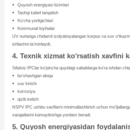
Quyosh energiyasi tizimlari
Tashqi kabel tarqatish
Ko'cha yoritgichlari
Kommunal loyihalar
UV nurlariga chidamli izolyatsiyalangan korpus va suv o'tkazm
ishlashni ta'minlaydi.
4. Texnik xizmat ko'rsatish xavfini 
Sifatsiz IPClar ko'pincha quyidagi sabablarga ko'ra ishdan chiq
bo'shashgan aloqa
suv kirishi
korroziya
qizib ketish
NSPV IPC ushbu xavflarni minimallashtirish uchun mo'ljallangan
xarajatlarini kamaytirishga yordam beradi.
5. Quyosh energiyasidan foydalan