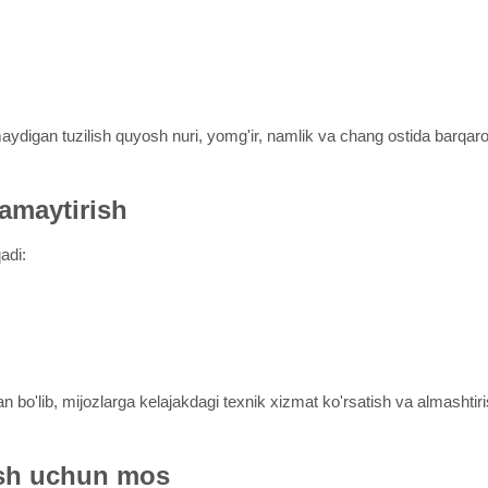
aydigan tuzilish quyosh nuri, yomg'ir, namlik va chang ostida barqaro
kamaytirish
adi:
 bo'lib, mijozlarga kelajakdagi texnik xizmat ko'rsatish va almashtir
ish uchun mos