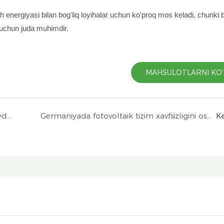
nergiyasi bilan bog'liq loyihalar uchun ko'proq mos keladi, chunki 
i uchun juda muhimdir.
MAHSULOTLARNI KO'
NSPV 250 kVt quyosh energiyasi bilan ishlaydigan avtoturargoh loyihasini muvaffaqiyatli o&#39;rnatishni qo&#39;llab-quvvatladi
Germaniyada fotovoltaik tizim xavfsizligini oshirish: Nima uchun 1500V DC izolyatorli kalitlar endi juda muhim
Ke