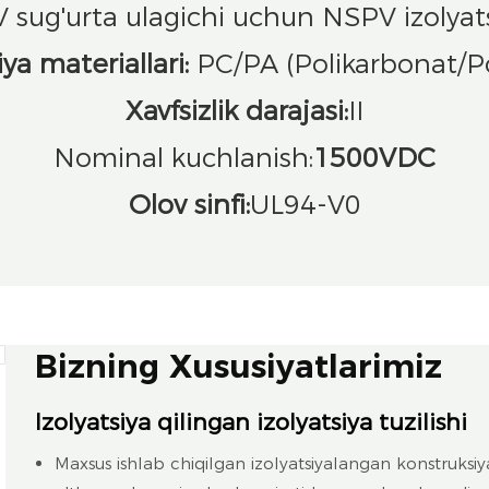
ug'urta ulagichi uchun NSPV izolyats
iya materiallari:
PC/PA (Polikarbonat/P
Xavfsizlik darajasi:
II
Nominal kuchlanish:
1500VDC
Olov sinfi:
UL94-V0
Bizning Xususiyatlarimiz
Izolyatsiya qilingan izolyatsiya tuzilishi
Maxsus ishlab chiqilgan izolyatsiyalangan konstruksiy