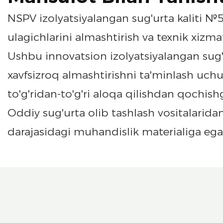
NSPV izolyatsiyalangan sug'urta kaliti 
ulagichlarini almashtirish va texnik xizma
Ushbu innovatsion izolyatsiyalangan sug'ur
xavfsizroq almashtirishni ta'minlash uchun
to'g'ridan-to'g'ri aloqa qilishdan qochis
Oddiy sug'urta olib tashlash vositalaridan f
darajasidagi muhandislik materialiga ega bo