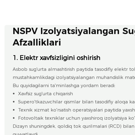
NSPV Izolyatsiyalangan Su
Afzalliklari
1. Elektr xavfsizligini oshirish
Asbob sug'urta almashtirish paytida tasodifiy elektr tok
mustahkamlikdagi izolyatsiyalangan muhandislik mater
Bu quyidagilarni ta'minlashga yordam beradi:
Xavfsiz sug'urta chiqarish
Supero'tkazuvchilar qismlar bilan tasodifiy aloqa k
Texnik xizmat ko'rsatish operatsiyalari paytida yax
Fotovoltaik texniklar uchun yaxshiroq izolyatsiya ko'
Dizayn shuningdek, qoldiq tok qurilmalari (RCD) bilan
quvvatlaydi.