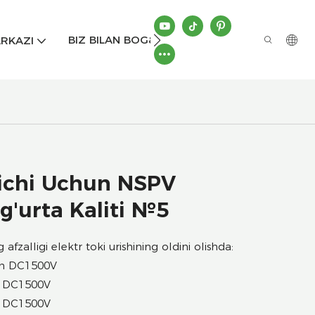
BIZ BILAN BOG&#39;LANISH
RKAZI
gichi Uchun NSPV
g'urta Kaliti №5
 afzalligi elektr toki urishining oldini olishda:
sh DC1500V
h DC1500V
h DC1500V