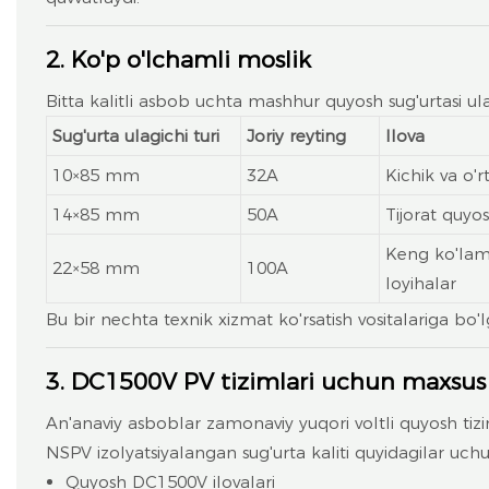
2. Ko'p o'lchamli moslik
Bitta kalitli asbob uchta mashhur quyosh sug'urtasi ula
Sug'urta ulagichi turi
Joriy reyting
Ilova
10×85 mm
32A
Kichik va o'r
14×85 mm
50A
Tijorat quyos
Keng ko'laml
22×58 mm
100A
loyihalar
Bu bir nechta texnik xizmat ko'rsatish vositalariga bo'l
3. DC1500V PV tizimlari uchun maxsus 
An'anaviy asboblar zamonaviy yuqori voltli quyosh ti
NSPV izolyatsiyalangan sug'urta kaliti quyidagilar uch
Quyosh DC1500V ilovalari