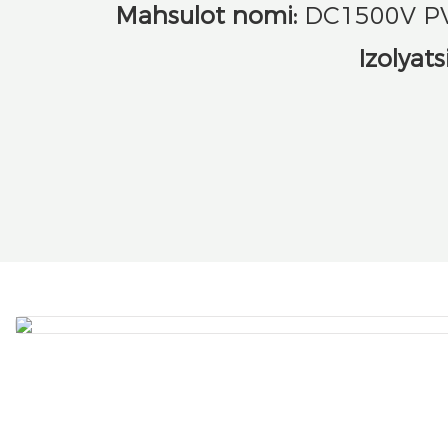
Mahsulot nomi:
DC1500V PV s
Izolyats