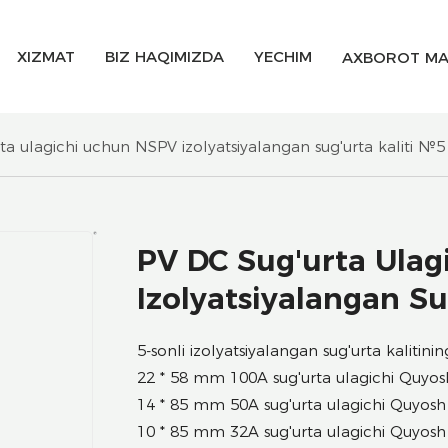
XIZMAT
BIZ HAQIMIZDA
YECHIM
AXBOROT MA
ta ulagichi uchun NSPV izolyatsiyalangan sug'urta kaliti №5
PV DC Sug'urta Ula
Izolyatsiyalangan Su
5-sonli izolyatsiyalangan sug'urta kalitining
22 * 58 mm 100A sug'urta ulagichi Quyo
14 * 85 mm 50A sug'urta ulagichi Quyos
10 * 85 mm 32A sug'urta ulagichi Quyos