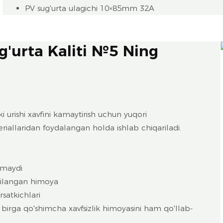
PV sug'urta ulagichi 10×85mm 32A
g'urta Kaliti №5 Ning
i urishi xavfini kamaytirish uchun yuqori
iallaridan foydalangan holda ishlab chiqariladi.
amaydi
shilangan himoya
rsatkichlari
 birga qo'shimcha xavfsizlik himoyasini ham qo'llab-