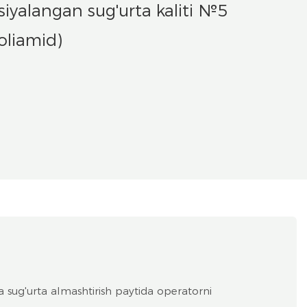
iyalangan sug'urta kaliti №5
oliamid)
a sug'urta almashtirish paytida operatorni