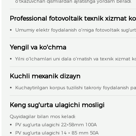
o'tkazuvchan qismlardan ajratishga yordam beradi.
Professional fotovoltaik texnik xizmat ko'
Umumiy elektr foydalanish o'rniga fotovoltaik sug'ur
Yengil va ko'chma
Yilni o'lchamlari uni dala o'rnatish va texnik xizmat ko
Kuchli mexanik dizayn
Kuchaytirilgan korpus tuzilishi takroriy foydalanish pa
Keng sug'urta ulagichi mosligi
Quyidagilar bilan mos keladi:
PV sug'urta ulagichi 22×58mm 100A
PV sug'urta ulagichi 14 × 85 mm 50A