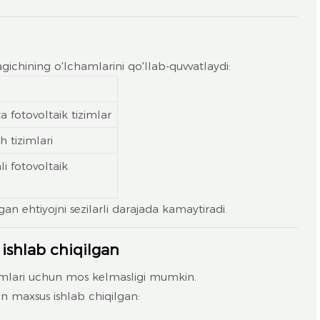
gichining o'lchamlarini qo'llab-quvvatlaydi:
ta fotovoltaik tizimlar
h tizimlari
i fotovoltaik
gan ehtiyojni sezilarli darajada kamaytiradi.
ishlab chiqilgan
zimlari uchun mos kelmasligi mumkin.
un maxsus ishlab chiqilgan: