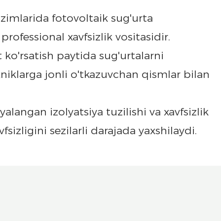
imlarida fotovoltaik sug'urta
rofessional xavfsizlik vositasidir.
 ko'rsatish paytida sug'urtalarni
xniklarga jonli o'tkazuvchan qismlar bilan
yalangan izolyatsiya tuzilishi va xavfsizlik
izligini sezilarli darajada yaxshilaydi.