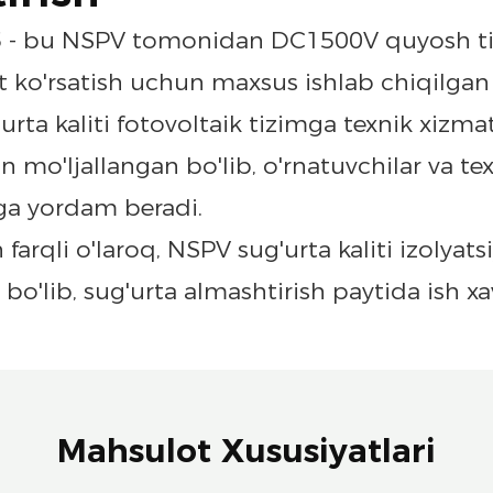
№5 - bu NSPV tomonidan DC1500V quyosh tiz
t ko'rsatish uchun maxsus ishlab chiqilgan p
ta kaliti fotovoltaik tizimga texnik xizmat
 mo'ljallangan bo'lib, o'rnatuvchilar va te
hga yordam beradi.
arqli o'laroq, NSPV sug'urta kaliti izolyatsi
'lib, sug'urta almashtirish paytida ish xavfs
Mahsulot Xususiyatlari