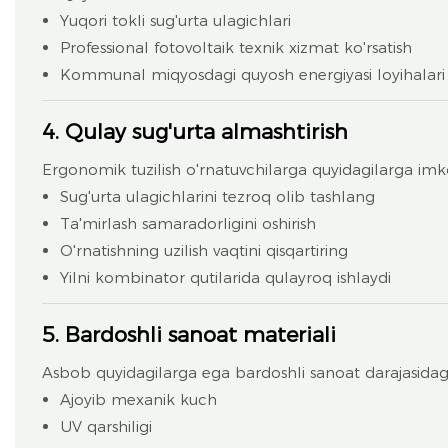
Yuqori tokli sug'urta ulagichlari
Professional fotovoltaik texnik xizmat ko'rsatish
Kommunal miqyosdagi quyosh energiyasi loyihalari
4. Qulay sug'urta almashtirish
Ergonomik tuzilish o'rnatuvchilarga quyidagilarga imk
Sug'urta ulagichlarini tezroq olib tashlang
Ta'mirlash samaradorligini oshirish
O'rnatishning uzilish vaqtini qisqartiring
Yilni kombinator qutilarida qulayroq ishlaydi
5. Bardoshli sanoat materiali
Asbob quyidagilarga ega bardoshli sanoat darajasidagi
Ajoyib mexanik kuch
UV qarshiligi