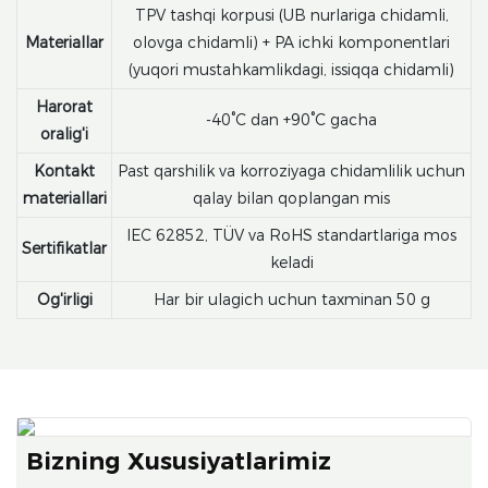
TPV tashqi korpusi (UB nurlariga chidamli,
Materiallar
olovga chidamli) + PA ichki komponentlari
(yuqori mustahkamlikdagi, issiqqa chidamli)
Harorat
-40°C dan +90°C gacha
oralig'i
Kontakt
Past qarshilik va korroziyaga chidamlilik uchun
materiallari
qalay bilan qoplangan mis
IEC 62852, TÜV va RoHS standartlariga mos
Sertifikatlar
keladi
Og'irligi
Har bir ulagich uchun taxminan 50 g
Bizning Xususiyatlarimiz