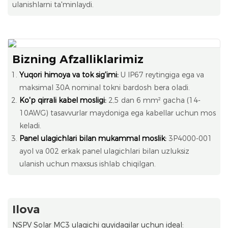
ulanishlarni ta'minlaydi.
Bizning Afzalliklarimiz
Yuqori himoya va tok sig'imi:
U IP67 reytingiga ega va
maksimal 30A nominal tokni bardosh bera oladi.
Ko'p qirrali kabel mosligi:
2,5 dan 6 mm² gacha (14-
10AWG) tasavvurlar maydoniga ega kabellar uchun mos
keladi.
Panel ulagichlari bilan mukammal moslik:
3P4000-001
ayol va 002 erkak panel ulagichlari bilan uzluksiz
ulanish uchun maxsus ishlab chiqilgan.
Ilova
NSPV Solar MC3 ulagichi quyidagilar uchun ideal: