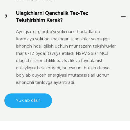
Ulagichlarni Qanchalik Tez-Tez
7
Tekshirishim Kerak?
Ayniqsa, qirg'oqbo'yi yoki nam hududlarda
korroziya yoki bo'shashgan ulanishlar yo'qligiga
ishonch hosil qilish uchun muntazam tekshiruvlar
(har 6-12 oyda) tavsiya etiladi. NSPV Solar MC3
ulagichi ishonchlilik, xavfsizlik va foydalanish
qulayligini birlashtiradi, bu esa uni butun dunyo
bo'ylab quyosh energiyasi mutaxassislari uchun
ishonchli tanlovga aylantiradi.
Yuklab olish