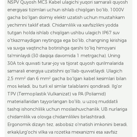
NSPV Quyosh MC3 Kabel ulagichi yuqori samarali quyosh
energiyasi tizimlari uchun ishlab chiqilgan bo'lib, 1000V
gacha bo'lgan doimiy elektr uzatish uchun mustahkam
yechimni taklif etadi. Chidamlilik va xavfsizlikni yodda
tutgan holda ishlab chiqilgan ushbu ulagich IP67 suv
o'tkazmaydigan reytingga ega bo'lib, changning kirishiga
va suvga vaqtincha botirishga qarshi to'liq himoyani
ta'minlaydi (30 daqiqa davomida 1 metrgacha). Uning
30A tok quvvati turar-joy va tijorat quyosh qurilmalarida
samarali energiya uzatishni qo'llab-quvvatlaydi. Ulagich
2,5 mm² dan 6 mm² gacha bo'lgan kabel kesimlari bilan
mos keladi, bu turli xil simlar talablarini qondiradi. Ilg'or
TPV (Termoplastik Vulkanizat) va PA (Poliamid)
materiallaridan tayyorlangan bo'lib, u uzoq muddatli
tashqi ishonchlilik uchun moslashuvchanlik, UB nurlariga
chidamlilik va olovga chidamlilikni birlashtiradi.
Ergonomik dizayn tez, asbobsiz o'rnatish imkonini beradi,
erkak/urg'ochi vilka va rozetka mexanizmi esa xavfsiz