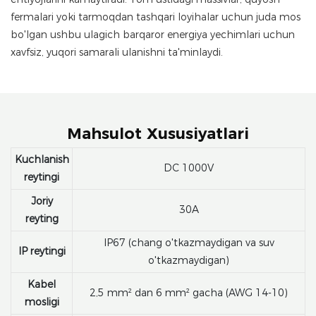
fermalari yoki tarmoqdan tashqari loyihalar uchun juda mos
bo'lgan ushbu ulagich barqaror energiya yechimlari uchun
xavfsiz, yuqori samarali ulanishni ta'minlaydi.
Mahsulot Xususiyatlari
Kuchlanish
DC 1000V
reytingi
Joriy
30A
reyting
IP67 (chang o'tkazmaydigan va suv
IP reytingi
o'tkazmaydigan)
Kabel
2,5 mm² dan 6 mm² gacha (AWG 14-10)
mosligi