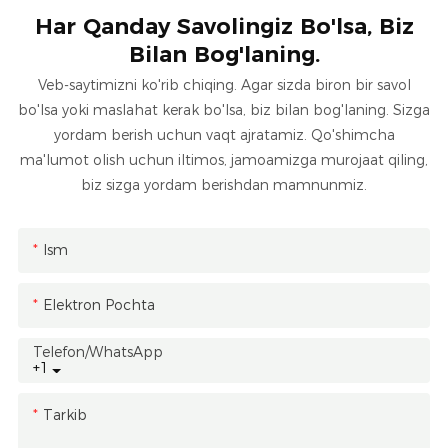
Har Qanday Savolingiz Bo'lsa, Biz
Bilan Bog'laning.
Veb-saytimizni ko'rib chiqing. Agar sizda biron bir savol
bo'lsa yoki maslahat kerak bo'lsa, biz bilan bog'laning. Sizga
yordam berish uchun vaqt ajratamiz. Qo'shimcha
ma'lumot olish uchun iltimos, jamoamizga murojaat qiling,
biz sizga yordam berishdan mamnunmiz.
Ism
Elektron Pochta
Telefon/whatsApp
+1
Tarkib