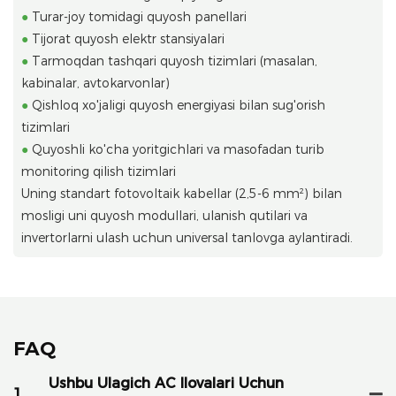
●
Turar-joy tomidagi quyosh panellari
●
Tijorat quyosh elektr stansiyalari
●
Tarmoqdan tashqari quyosh tizimlari (masalan,
kabinalar, avtokarvonlar)
●
Qishloq xo'jaligi quyosh energiyasi bilan sug'orish
tizimlari
●
Quyoshli ko'cha yoritgichlari va masofadan turib
monitoring qilish tizimlari
Uning standart fotovoltaik kabellar (2,5-6 mm²) bilan
mosligi uni quyosh modullari, ulanish qutilari va
invertorlarni ulash uchun universal tanlovga aylantiradi.
FAQ
Ushbu Ulagich AC Ilovalari Uchun
1