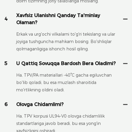
doim tizimning joriy talablariga moslang.
Xavfsiz Ulanishni Qanday Ta'minlay
4
Olaman?
Erkak va urg'ochi vilkalarni to'g'ri tekislang va ular
joyiga tushguncha mahkam bosing. Bo'shliqlar
qolmaganligiga ishonch hosil qiling.
5
U Qattiq Sovuqqa Bardosh Bera Oladimi?
Ha, TPV/PA materiallari -40°C gacha egiluvchan
bo'lib qoladi, bu esa muzlash sharoitida
mo'rtlikning oldini oladi.
6
Olovga Chidamlimi?
Ha, TPV korpusi UL94-V0 olovga chidamlilik
standartlariga javob beradi, bu esa yong'in
xavfsizligini oshiradi.