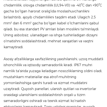
chidamlilik, olovga chidamlilik (UL94-V0) va -40°C dan +90°C
gacha bo'lgan harorat oralig'ida moslashuvchanlikni
birlashtirib, ajoyib chidamlilikni taqdim etadi. Ulagich 2,5
mm² dan 6 mm² gacha bo'lgan kabel o'lchamlarini qabul
qiladi, bu esa standart PV simlari bilan moslikni ta'minlaydi.
Uning asbobsiz, ulanadigan va ishga tushiriladigan dizayni
o'rnatishni soddalashtiradi, mehnat xarajatlari va vaqtni
kamaytiradi.
Asosiy afzalliklarga xavfsizlikning yaxshilanishi, uzoq muddatli
ishonchlilik va iqtisodiy samaradorlik kiradi. IP67 muhri
namlik ta'sirida yuzaga keladigan nosozliklarning oldini oladi,
mustahkam materiallar esa atrof-muhitning
yomonlashishiga qarshi turadi va xizmat muddatini
uzaytiradi. Quyosh panellari, ulanish qutilari va invertorlar
orasidagi ulanishlarni soddalashtirish orqali u tizim
samaradorligini oshiradi va texnik xizmat ko'rsatish
ehtiyojlarini kamaytiradi. Tom ustidagi massivlar, quyosh