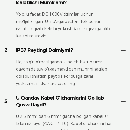
Ishlatilishi Mumkinmi?
Yo'q, u faqat DC 1000V tizimlari uchun
mo'ljallangan. Uni o'zgaruvchan tok uchun
ishlatish qizib ketishi yoki ishdan chiqishiga olib
kelishi mumkin.
2
IP67 Reytingi Doimiymi?
Ha, to'g'ri o'rnatilganda, ulagich butun umri
davomida suv o'tkazmaydigan muhrini saqlab
qoladi. Ishlatish paytida korpusga zarar
yetkazmaslikka harakat qiling.
U Qanday Kabel O'lchamlarini Qo'llab-
3
Quvvatlaydi?
U 2,5 mm² dan 6 mm² gacha bo'lgan kabellar
bilan ishlaydi (AWG 14-10). Kabel o'lchamini har