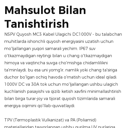
Mahsulot Bilan
Tanishtirish
NSPV Quyosh MC3 Kabel Ulagichi DC1000V - bu talabchan
muhitlarda ishonchli quyosh energiyasini uzatish uchun
mo'ljallangan yuqori samarali yechim. IP67 suv
o'tkazmaydigan reytingi bilan u chang o'tkazmaydigan
himoya va vaqtincha suvga cho'mishga chidamlilikni
ta'minlaydi, bu esa uni yomg'ir, namlik yoki chang ta'siriga
duchor bo'lgan ochiq havoda o'rnatish uchun ideal qiladi.
1000V DC va 30A tok uchun mo'ljallangan ushbu ulagich
kuchlanish pasayishi va qizib ketish xavfini minimallashtirish
bilan birga turar-joy va tijorat quyosh tizimlarida samarali
energiya oqimini qo'llab-quvvatlaydi.
TPV (Termoplastik Vulkanizat) va PA (Poliamid)
materiallaridan tayyorlangan ushbu qurilma UV nurlariga