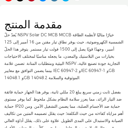
مقدمة المنتج
يُعدّ حلّ NSPV Solar DC MCB MCCB خيارًا مثاليًا لأنظمة الطاقة
الشمسية الكهروضوئية، حيث يوفر نطاق تيار مقنن من 16 أمبير إلى 125
أمبير، وجهدًا قويًا يصل إلى 1500 فولت تيار مستمر. يتوفر هذا الحلّ
بخيارات من البلاستيك والمعدن، ما يجعله مناسبًا لمختلف الاحتياجات
البيئية ومتطلبات المتانة. تضمن علامة NSPV التجارية جودة تصنيع عالية،
بينما يضمن التوافق مع معايير IEC 60947-2 وIEC 60947-1 وGB
14048.1 وGB 14048.2 الموثوقية والسلامة.
بفضل ثابت زمني سريع يبلغ 20 مللي ثانية، يوفر هذا الجهاز حماية فائقة
ضد التيار الزائد، مما يعزز سلامة النظام بشكل ملحوظ. كما يوفر مستوى
حماية IP20 حماية ضد الأجسام الصلبة، مما يضمن التشغيل الآمن. ومن
أهم مزاياه كفاءته من حيث التكلفة؛ حيث يقلل تصميمه المتين من تكاليف
الصيانة والاستبدال على المدى الطويل. علاوة على ذلك، يقلل أداؤه العالي
في مجال السلامة من المخاطر، مما يحمي كلاً من المعدات والأفراد.