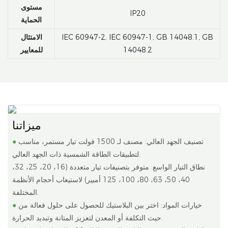
مستوى
IP20
الحماية
IEC 60947-2, IEC 60947-1, GB 14048.1, GB
الامتثال
14048.2
للمعايير
ميزاتنا
تصنيف الجهد العالي: مصنف لـ 1500 فولت تيار مستمر، مناسب
●
لتطبيقات الطاقة الشمسية ذات الجهد العالي.
نطاق التيار الواسع: متوفر بتصنيفات تيار متعددة (16، 20، 25، 32،
40، 50، 63، 80، 100، 125 أمبير) لاستيعاب أحجام الأنظمة
المختلفة.
خيارات المواد: اختر بين البلاستيك للحصول على حلول فعالة من
●
حيث التكلفة أو المعدن لتعزيز المتانة وتبديد الحرارة.