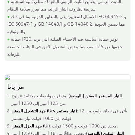
الثابت الزمني: يضمن الثابت الزمني البالغ 20 مللي ثانية استجابة
●
سريعة لظروف التيار الزائد، مما يعزز سلامة النظام.
الامتثال للمعايير: يفي بالمعايير الدولية بما في ذلك IEC 60947-2 و
●
IEC 60947-1 و GB 14048.1 و GB 14048.2، مما يضمن الجودة
والموثوقية.
حماية IP20: توفر حماية أساسية ضد الأجسام الصلبة التي يزيد
●
حجمها عن 12.5 مم، مما يضمن التشغيل الآمن في البيئات الخاضعة
للرقابة.
مزايانا
التيار المستمر المقنن (بالبوصة):
متوفر بمواصفات مختلفة تتراوح
من 125 أمبير إلى 1250 أمبير.
يأتي في نطاق واسع من 12
جهد التشغيل المقنن (Ue، تيار مستمر):
فولت إلى 1000 فولت تيار مستمر.
محدد بين 1000 فولت و 1500 فولت.
جهد العزل المقنن (Ui):
يغطي نطاقًا من 16 أمبير إلى 1250 أمبير.
التيار المقنن (بالبوصة):