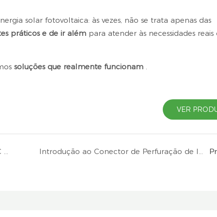
nergia solar fotovoltaica: às vezes, não se trata apenas das
stes práticos e de ir além
para atender às necessidades reais
emos
soluções que realmente funcionam
.
VER PROD
Solução inteligente de interruptor isolador CC para energia solar – Economia com estilo
Introdução ao Conector de Perfuração de Isolamento (IPC)
P