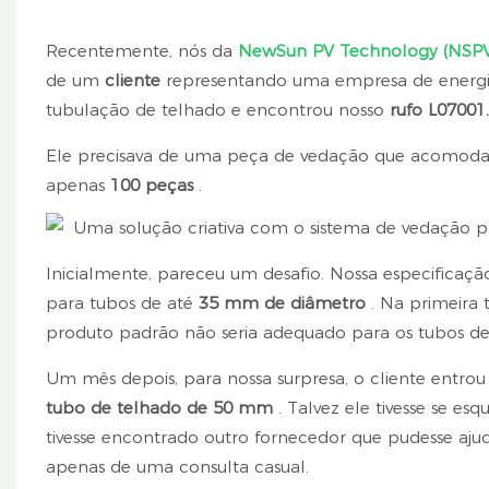
Recentemente, nós da
NewSun PV Technology (NSP
de um
cliente
representando uma empresa de energ
tubulação de telhado e encontrou nosso
rufo L07001.
Ele precisava de uma peça de vedação que acomod
apenas
100 peças
.
Inicialmente, pareceu um desafio. Nossa especificaç
para tubos de até
35 mm de diâmetro
. Na primeira 
produto padrão não seria adequado para os tubos d
Um mês depois, para nossa surpresa, o cliente entr
tubo de telhado de 50 mm
. Talvez ele tivesse se es
tivesse encontrado outro fornecedor que pudesse ajud
apenas de uma consulta casual.