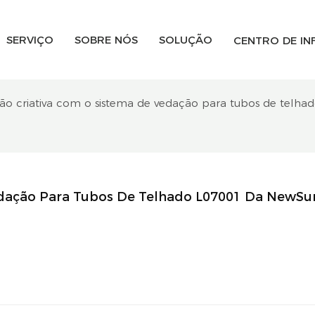
SERVIÇO
SOBRE NÓS
SOLUÇÃO
CENTRO DE I
o criativa com o sistema de vedação para tubos de telh
dação Para Tubos De Telhado L07001 Da NewSun