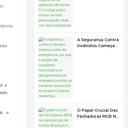
Todo O Mundo, A
er
Segurança Da
Operação De Usinas
FV A Longo Prazo
Tornou-Se Uma
xterno
Preocupação Cada
Vez Mais
A Segurança Contra
Importante.
tada
Incêndios Começa
Antes Da
Emergência: Por
Que O Projeto De
Isoladores
Fotovoltaicos E
Desligamentos De
é a
Emergência Estão
 mm
Se Tornando
Essenciais Em
Projetos Solares
O Papel Crucial Das
Modernos.
to
, e
Fechaduras MCB Na
Manutenção De