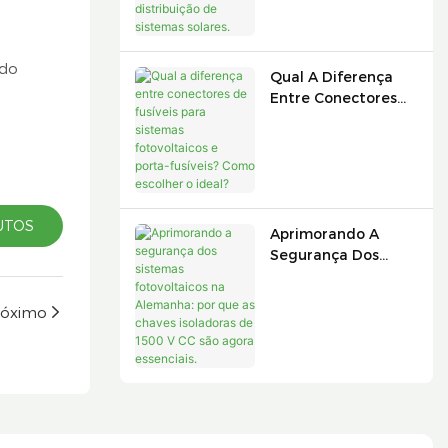
Caixas De Junção E
Distribuição De
Sistemas Solares.
 do
Qual A Diferença
Entre Conectores
De Fusíveis Para
Sistemas
Fotovoltaicos E
Porta-Fusíveis?
Como Escolher O
Ideal?
UTOS
Aprimorando A
Segurança Dos
Sistemas
Fotovoltaicos Na
róximo
Alemanha: Por Que
As Chaves
Isoladoras De 1500
V CC São Agora
Essenciais.