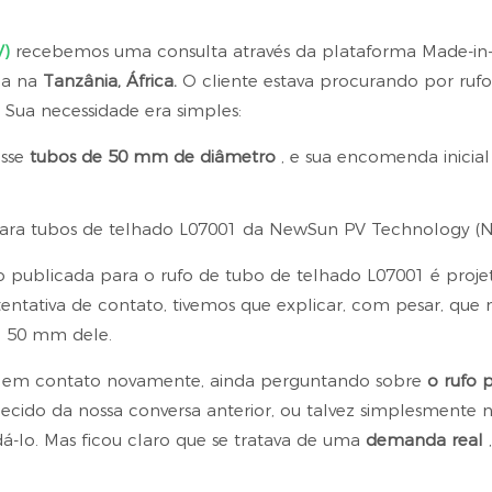
V)
recebemos uma consulta através da plataforma Made-in
ia na
Tanzânia, África.
O cliente estava procurando por rufo
Sua necessidade era simples:
asse
tubos de 50 mm de diâmetro
, e sua encomenda inicial
ão publicada para o rufo de tubo de telhado L07001 é proje
tentativa de contato, tivemos que explicar, com pesar, que 
e 50 mm dele.
ou em contato novamente, ainda perguntando sobre
o rufo
p
quecido da nossa conversa anterior, ou talvez simplesmente 
á-lo. Mas ficou claro que se tratava de uma
demanda real
,