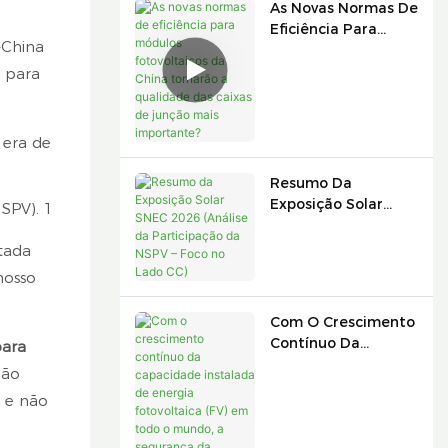
As Novas Normas De
Eficiência Para
-China
Módulos
Fotovoltaicos Da
 para
China Tornarão A
Qualidade Das
Caixas De Junção
 era de
Mais Importante?
Resumo Da
Exposição Solar
SNEC 2026 (Análise
Da Participação Da
tada
NSPV – Foco No
nosso
Lado CC)
Com O Crescimento
Contínuo Da
ara
Capacidade
não
Instalada De
 e não
Energia
Fotovoltaica (FV) Em